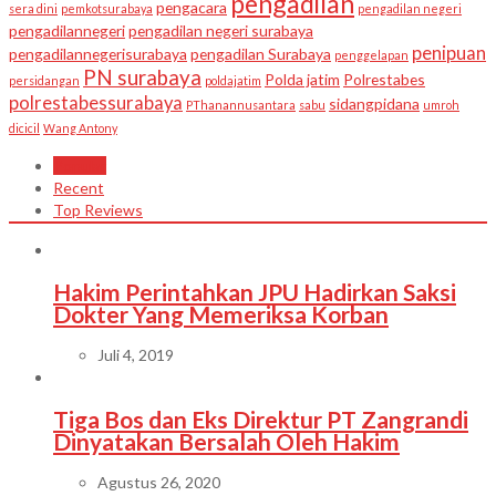
pengadilan
pengacara
sera dini
pemkotsurabaya
pengadilan negeri
pengadilannegeri
pengadilan negeri surabaya
penipuan
pengadilannegerisurabaya
pengadilan Surabaya
penggelapan
PN surabaya
Polda jatim
Polrestabes
persidangan
poldajatim
polrestabessurabaya
sidangpidana
PThanannusantara
sabu
umroh
dicicil
Wang Antony
Popular
Recent
Top Reviews
Hakim Perintahkan JPU Hadirkan Saksi
Dokter Yang Memeriksa Korban
Juli 4, 2019
Tiga Bos dan Eks Direktur PT Zangrandi
Dinyatakan Bersalah Oleh Hakim
Agustus 26, 2020