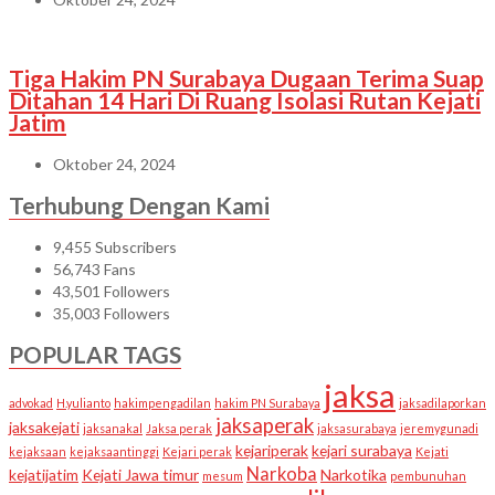
Tiga Hakim PN Surabaya Dugaan Terima Suap
Ditahan 14 Hari Di Ruang Isolasi Rutan Kejati
Jatim
Oktober 24, 2024
Terhubung Dengan Kami
9,455
Subscribers
56,743
Fans
43,501
Followers
35,003
Followers
POPULAR TAGS
jaksa
advokad
H.yulianto
hakimpengadilan
hakim PN Surabaya
jaksadilaporkan
jaksaperak
jaksakejati
jaksanakal
Jaksa perak
jaksasurabaya
jeremygunadi
kejariperak
kejari surabaya
kejaksaan
kejaksaantinggi
Kejari perak
Kejati
Narkoba
kejatijatim
Kejati Jawa timur
Narkotika
mesum
pembunuhan