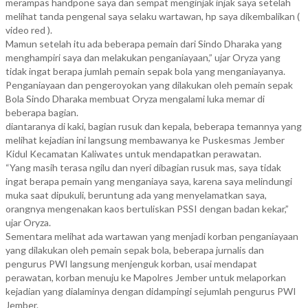
merampas handpone saya dan sempat menginjak injak saya setelah
melihat tanda pengenal saya selaku wartawan, hp saya dikembalikan (
video red ).
Mamun setelah itu ada beberapa pemain dari Sindo Dharaka yang
menghampiri saya dan melakukan penganiayaan,” ujar Oryza yang
tidak ingat berapa jumlah pemain sepak bola yang menganiayanya.
Penganiayaan dan pengeroyokan yang dilakukan oleh pemain sepak
Bola Sindo Dharaka membuat Oryza mengalami luka memar di
beberapa bagian.
diantaranya di kaki, bagian rusuk dan kepala, beberapa temannya yang
melihat kejadian ini langsung membawanya ke Puskesmas Jember
Kidul Kecamatan Kaliwates untuk mendapatkan perawatan.
“Yang masih terasa ngilu dan nyeri dibagian rusuk mas, saya tidak
ingat berapa pemain yang menganiaya saya, karena saya melindungi
muka saat dipukuli, beruntung ada yang menyelamatkan saya,
orangnya mengenakan kaos bertuliskan PSSI dengan badan kekar,”
ujar Oryza.
Sementara melihat ada wartawan yang menjadi korban penganiayaan
yang dilakukan oleh pemain sepak bola, beberapa jurnalis dan
pengurus PWI langsung menjenguk korban, usai mendapat
perawatan, korban menuju ke Mapolres Jember untuk melaporkan
kejadian yang dialaminya dengan didampingi sejumlah pengurus PWI
Jember.