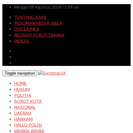
Minggu 09 Agustus 2026 / 1:09 am
TENTANG KAMI
PEDOMAN MEDIA SIBER
DISCLAIMER
REDAKSI SOROTTRANSX
INDEKS
Toggle navigation
HOME
HUKUM
POLITIK
SOROT KOTA
NASIONAL
DAERAH
HANKAM
HALLO POLISI
WARNA WARNI