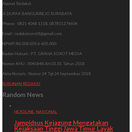
Alamat Redaksi:
Jl. DUPAK BANGUNREJO SURABAYA
Phone : 0821 4048 1118, 087851274604
Email : redaksisorot8@gmail.com
NPWP:86.058.059.6-605.000
Badan Hukum : PT. GRAHA SOROT MEDIA
Nomor AHU : 0045848.AH.01.01 Tahun 2018
Akta Notaris : Nomor 24 Tgl 24 September 2018
SUSUNAN REDAKSI
Random News
HEADLINE
,
NASIONAL
Jampidsus Kejagung Mengatakan
Kejaksaan Tinggi Jawa Timur Layak