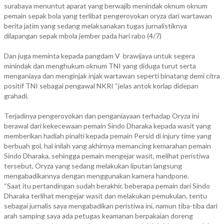
surabaya menuntut aparat yang berwajib menindak oknum oknum
Di
pemain sepak bola yang terlibat pengeroyokan oryza dari wartawan
Jember
berita jatim yang sedang melaksanakan tugas jurnalistiknya
dilapangan sepak mbola jember pada hari rabo (4/7)
Dan juga meminta kepada pangdam V brawijaya untuk segera
minindak dan menghukum oknum TNI yang diduga turut serta
menganiaya dan menginjak injak wartawan seperti binatang demi citra
positif TNI sebagai pengawal NKRI “jelas antok korlap didepan
grahadi.
Terjadinya pengeroyokan dan penganiayaan terhadap Oryza ini
berawal dari kekecewaan pemain Sindo Dharaka kepada wasit yang
memberikan hadiah pinalti kepada pemain Persid di injury time yang
berbuah gol, hal inilah yang akhirnya memancing kemarahan pemain
Sindo Dharaka, sehingga pemain mengejar wasit, melihat peristiwa
tersebut, Oryza yang sedang melakukan liputan langsung
mengabadikannya dengan menggunakan kamera handpone.
“Saat itu pertandingan sudah berakhir, beberapa pemain dari Sindo
Dharaka terlihat mengejar wasit dan melakukan pemukulan, tentu
sebagai jurnalis saya mengabadikan peristiwa ini, namun tiba-tiba dari
arah samping saya ada petugas keamanan berpakaian doreng