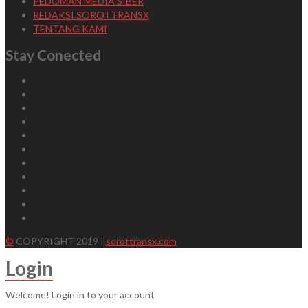
PEDOMAN MEDIA SIBER
REDAKSI SOROTTRANSX
TENTANG KAMI
Stay Conected
©
COPYRIGHT 2019 |
sorottransx.com
Login
Welcome! Login in to your account