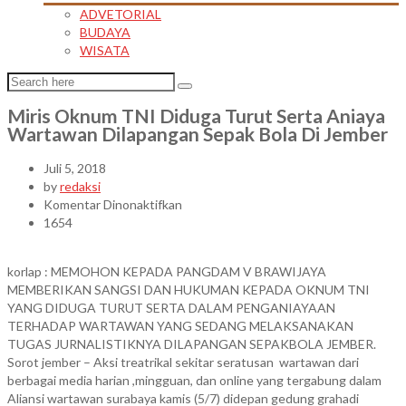
ADVETORIAL
BUDAYA
WISATA
Miris Oknum TNI Diduga Turut Serta Aniaya
Wartawan Dilapangan Sepak Bola Di Jember
Juli 5, 2018
by
redaksi
pada
Komentar Dinonaktifkan
Miris
1654
Oknum
TNI
korlap : MEMOHON KEPADA PANGDAM V BRAWIJAYA
Diduga
MEMBERIKAN SANGSI DAN HUKUMAN KEPADA OKNUM TNI
Turut
YANG DIDUGA TURUT SERTA DALAM PENGANIAYAAN
Serta
TERHADAP WARTAWAN YANG SEDANG MELAKSANAKAN
Aniaya
TUGAS JURNALISTIKNYA DILAPANGAN SEPAKBOLA JEMBER.
Wartawan
Sorot jember – Aksi treatrikal sekitar seratusan wartawan dari
Dilapangan
berbagai media harian ,mingguan, dan online yang tergabung dalam
Sepak
Aliansi wartawan surabaya kamis (5/7) didepan gedung grahadi
Bola