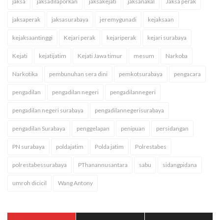
jaksa
jaksadilaporkan
jaksakejati
jaksanakal
Jaksa perak
jaksaperak
jaksasurabaya
jeremygunadi
kejaksaan
kejaksaantinggi
Kejari perak
kejariperak
kejari surabaya
Kejati
kejatijatim
Kejati Jawa timur
mesum
Narkoba
Narkotika
pembunuhan sera dini
pemkotsurabaya
pengacara
pengadilan
pengadilan negeri
pengadilannegeri
pengadilan negeri surabaya
pengadilannegerisurabaya
pengadilan Surabaya
penggelapan
penipuan
persidangan
PN surabaya
poldajatim
Polda jatim
Polrestabes
polrestabessurabaya
PThanannusantara
sabu
sidangpidana
umroh dicicil
Wang Antony