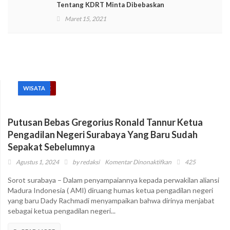
Tentang KDRT Minta Dibebaskan
Maret 15, 2021
HEADLINE
HUKUM
WISATA
Putusan Bebas Gregorius Ronald Tannur Ketua
Pengadilan Negeri Surabaya Yang Baru Sudah
Sepakat Sebelumnya
pada
Agustus 1, 2024
by
redaksi
Komentar Dinonaktifkan
425
Putusan
Sorot surabaya – Dalam penyampaiannya kepada perwakilan aliansi
Bebas
Madura Indonesia ( AMI) diruang humas ketua pengadilan negeri
Gregorius
yang baru Dady Rachmadi menyampaikan bahwa dirinya menjabat
Ronald
sebagai ketua pengadilan negeri...
Tannur
Ketua