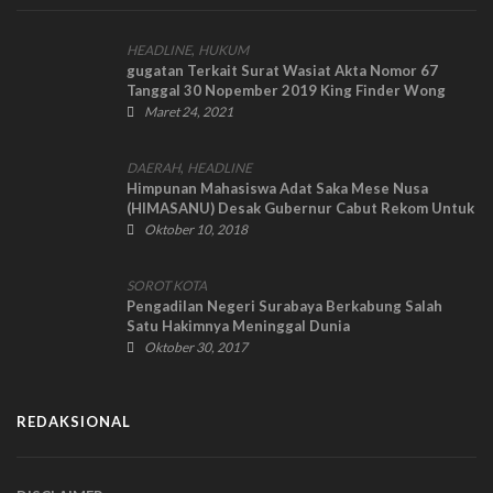
,
HEADLINE
HUKUM
gugatan Terkait Surat Wasiat Akta Nomor 67
Tanggal 30 Nopember 2019 King Finder Wong
Dipersoal
Maret 24, 2021
,
DAERAH
HEADLINE
Himpunan Mahasiswa Adat Saka Mese Nusa
(HIMASANU) Desak Gubernur Cabut Rekom Untuk
PT.TWS
Oktober 10, 2018
SOROT KOTA
Pengadilan Negeri Surabaya Berkabung Salah
Satu Hakimnya Meninggal Dunia
Oktober 30, 2017
REDAKSIONAL