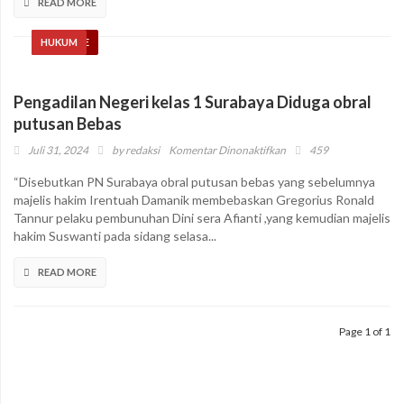
READ MORE
Pengadilan
Negeri
Surabaya
HEADLINE
HUKUM
Yang
Baru
Sudah
Pengadilan Negeri kelas 1 Surabaya Diduga obral
Sepakat
putusan Bebas
Sebelumnya
pada
Juli 31, 2024
by
redaksi
Komentar Dinonaktifkan
459
Pengadilan
“Disebutkan PN Surabaya obral putusan bebas yang sebelumnya
Negeri
majelis hakim Irentuah Damanik membebaskan Gregorius Ronald
kelas
Tannur pelaku pembunuhan Dini sera Afianti ,yang kemudian majelis
1
hakim Suswanti pada sidang selasa...
Surabaya
Diduga
READ MORE
obral
putusan
Bebas
Page 1 of 1