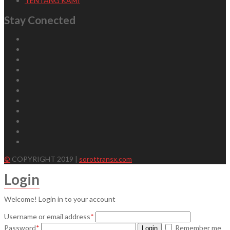
TENTANG KAMI
Stay Conected
©
COPYRIGHT 2019 |
sorottransx.com
Login
Welcome! Login in to your account
Username or email address
*
Password
*
Remember me
Login