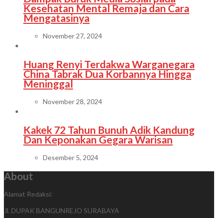
Kesehatan Mental Remaja dan Cara
Mengatasinya
November 27, 2024
Huang Renyi Terdakwa Warganegara
China Tabrak Dua Korbannya Hingga
Meninggal
November 28, 2024
Kakek 72 Tahun Bunuh Adik Kandung
Dan Keponakan Gegara Warisan
Desember 5, 2024
About
Alamat Redaksi:
Jl. DUPAK BANGUNREJO SURABAYA