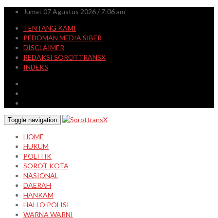
Jumat 07 Agustus 2026 / 7:06 am
TENTANG KAMI
PEDOMAN MEDIA SIBER
DISCLAIMER
REDAKSI SOROTTRANSX
INDEKS
Toggle navigation
HOME
HUKUM
POLITIK
SOROT KOTA
NASIONAL
DAERAH
HANKAM
HALLO POLISI
WARNA WARNI