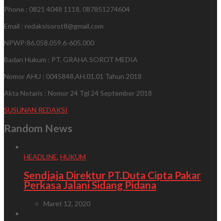
Phone : 0821 4048 1118, 087851274604
Email : redaksisorot8@gmail.com
NPWP:86.058.059.6-605.000
Badan Hukum : PT. GRAHA SOROT MEDIA
Nomor AHU : 0045848.AH.01.01 Tahun 2018
Akta Notaris : Nomor 24 Tgl 24 September 2018
SUSUNAN REDAKSI
Random News
HEADLINE
,
HUKUM
Sendjaja Direktur PT.Duta Cipta Pakar
Perkasa Jalani Sidang Pidana
Maret 12, 2020