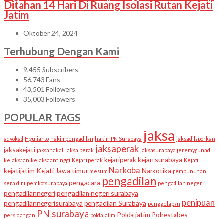
Ditahan 14 Hari Di Ruang Isolasi Rutan Kejati
Jatim
Oktober 24, 2024
Terhubung Dengan Kami
9,455
Subscribers
56,743
Fans
43,501
Followers
35,003
Followers
POPULAR TAGS
jaksa
advokad
H.yulianto
hakimpengadilan
hakim PN Surabaya
jaksadilaporkan
jaksaperak
jaksakejati
jaksanakal
Jaksa perak
jaksasurabaya
jeremygunadi
kejariperak
kejari surabaya
kejaksaan
kejaksaantinggi
Kejari perak
Kejati
Narkoba
kejatijatim
Kejati Jawa timur
Narkotika
mesum
pembunuhan
pengadilan
pengacara
sera dini
pemkotsurabaya
pengadilan negeri
pengadilannegeri
pengadilan negeri surabaya
penipuan
pengadilannegerisurabaya
pengadilan Surabaya
penggelapan
PN surabaya
Polda jatim
Polrestabes
persidangan
poldajatim