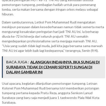
tampil
pemotongan tumpeng, pembagian hadiah untuk para pemenang
sederhana
lomba, serta makan bersama dengan iringan orkes melayu sebagai
hiburan.
Dalam sambutannnya, Letkol Pom Muhammad Rudi mengatakan
meskipun perayaan dalam kesederhanaan namun tidak semerta merta
mengurangi kesakralan peringatan hari jadi TNI AU ini. Ia berharap
diusia ke-72 ini kinerja dari seluruh prajurit TNI AU semakin
mengedepankan profesionalisme serta menjaga marwah TNI AU.
“Usia yang sudah tidak lagi muda, jadi kita jaga bersama sama marwah
TNI AU ini agar lebih baik lagi kedepannya,” terangnya, Senin (9/4).
BACA JUGA :
ALANGKAH INDAHNYA JIKA SUNGAI DI
SURABAYA TIDAK DI CEMARI SEPERTI SUNGAI DI
DALAM GAMBAR INI
Usai upacara, kegiatan dilanjutkan pemotongan tumpeng. Letnan
Kolonel Pom Muhammad Rudi bersama istri memberikan potongan
tumpeng pertama kepada Pratu Reza, anggota Senkom Lanud
Surabaya yang baru saja menjadi juara 1 taekwondo Piala Wali Kota
Surabaya.