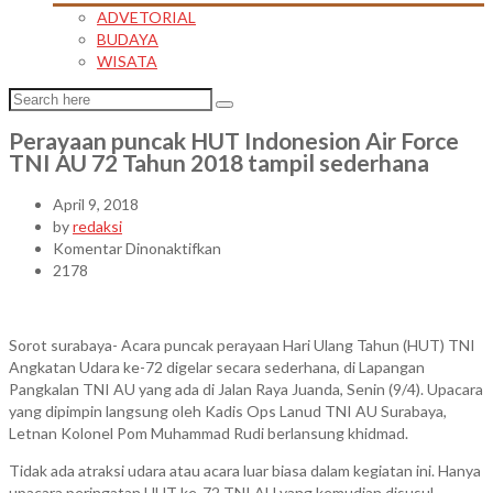
ADVETORIAL
BUDAYA
WISATA
Perayaan puncak HUT Indonesion Air Force
TNI AU 72 Tahun 2018 tampil sederhana
April 9, 2018
by
redaksi
pada
Komentar Dinonaktifkan
Perayaan
2178
puncak
HUT
Indonesion
Sorot surabaya- Acara puncak perayaan Hari Ulang Tahun (HUT) TNI
Air
Angkatan Udara ke-72 digelar secara sederhana, di Lapangan
Force
Pangkalan TNI AU yang ada di Jalan Raya Juanda, Senin (9/4). Upacara
TNI
yang dipimpin langsung oleh Kadis Ops Lanud TNI AU Surabaya,
AU
Letnan Kolonel Pom Muhammad Rudi berlansung khidmad.
72
Tahun
Tidak ada atraksi udara atau acara luar biasa dalam kegiatan ini. Hanya
2018
upacara peringatan HUT ke-72 TNI AU yang kemudian disusul