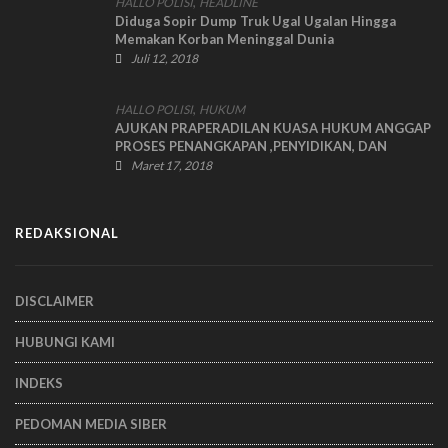
,
HALLO POLISI
HEADLINE
Diduga Sopir Dump Truk Ugal Ugalan Hingga
Memakan Korban Meninggal Dunia
Juli 12, 2018
,
HALLO POLISI
HUKUM
AJUKAN PRAPERADILAN KUASA HUKUM ANGGAP
PROSES PENANGKAPAN ,PENYIDIKAN, DAN
PENAHANAN YANG DILAKUKAN POLSEK TORJUN
Maret 17, 2018
TIDAK SAH
REDAKSIONAL
DISCLAIMER
HUBUNGI KAMI
INDEKS
PEDOMAN MEDIA SIBER