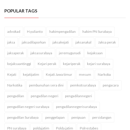
POPULAR TAGS
advokad
H.yulianto
hakimpengadilan
hakim PN Surabaya
jaksa
jaksadilaporkan
jaksakejati
jaksanakal
Jaksa perak
jaksaperak
jaksasurabaya
jeremygunadi
kejaksaan
kejaksaantinggi
Kejari perak
kejariperak
kejari surabaya
Kejati
kejatijatim
Kejati Jawa timur
mesum
Narkoba
Narkotika
pembunuhan sera dini
pemkotsurabaya
pengacara
pengadilan
pengadilan negeri
pengadilannegeri
pengadilan negeri surabaya
pengadilannegerisurabaya
pengadilan Surabaya
penggelapan
penipuan
persidangan
PN surabaya
poldajatim
Polda jatim
Polrestabes