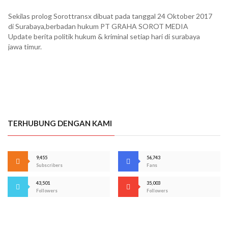
Sekilas prolog Sorottransx dibuat pada tanggal 24 Oktober 2017
di Surabaya,berbadan hukum PT GRAHA SOROT MEDIA
Update berita politik hukum & kriminal setiap hari di surabaya
jawa timur.
TERHUBUNG DENGAN KAMI
9,455
56,743
Subscribers
Fans
43,501
35,003
Followers
Followers