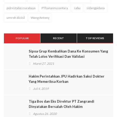
polrestabessurabaya
PThanannusantara
sabu
sidangpidana
umroh dicicil
Wang Antony
POPULAR
RECENT
TOP REVIEWS
Sipoa Grup Kembalikan Dana Ke Konsumen Yang
Telah Lolos Verifikasi Dan Validasi
Maret 27, 2021
Hakim Perintahkan JPU Hadirkan Saksi Dokter
Yang Memeriksa Korban
Juli 4, 2019
Tiga Bos dan Eks Direktur PT Zangrandi
Dinyatakan Bersalah Oleh Hakim
Agustus 26, 2020