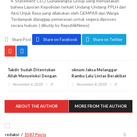
4. Statement CEO Gunawangsa Group yang menyatakan
bahwa Laporan Kepolisian terkait Undang-Undang PPLH dan
Aksi Unjuk Rasa yang dilakukan oleh GEMPAR dan Warga
Terdampak dianggap pemerasan untuk segera diproses
secara hukum. ( dikutip by RepublikNews)
Share Post
Share on Facebook
Share on Twitter
Takdir Sudah Ditentukan
oknum Jaksa Melanggar
Allah Menyeleksi Dengan
Rambu Lalu Lintas Berakibat
Perhitungan Yang Tak Pernah
Kakek Pengendara Sepeda
November 6, 2018
0
November 8, 2018
0
Mbleset
Motor Terjatuh
ABOUT THE AUTHOR
MORE FROM THE AUTHOR
redaksi
1587 Posts