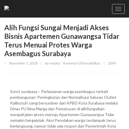
Toggl
navig
Alih Fungsi Sungai Menjadi Akses
Bisnis Apartemen Gunawangsa Tidar
Terus Menuai Protes Warga
Asembagus Surabaya
pada
November 7, 2018
by
redaksi
Komentar Dinonaktifkan
2049
Alih
Fungsi
Sungai
Menjadi
Sorot surabaya – Perlawanan warga asembagus terkait
Akses
pembangunan ‘Peningkatan dan Normalisasi Saluran Outlet
Bisnis
Kalibutuh’ yang bersumber dari APBD Kota Surabaya melalui
Apartemen
Dinas PU Bina Marga dan Pematusan di alihfungsikan
Gunawangsa
menjadi jalan akses menuju Apartemen Gunawangsa Tidar
Tidar
semakin bergejolak. Aksi Penolakan warga terdampak terus
Terus
berlangsung, namun tidak ada respon dari Pemerintah Kota
Menuai