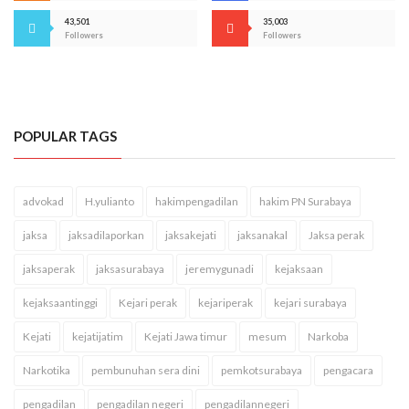
43,501
35,003
Followers
Followers
POPULAR TAGS
advokad
H.yulianto
hakimpengadilan
hakim PN Surabaya
jaksa
jaksadilaporkan
jaksakejati
jaksanakal
Jaksa perak
jaksaperak
jaksasurabaya
jeremygunadi
kejaksaan
kejaksaantinggi
Kejari perak
kejariperak
kejari surabaya
Kejati
kejatijatim
Kejati Jawa timur
mesum
Narkoba
Narkotika
pembunuhan sera dini
pemkotsurabaya
pengacara
pengadilan
pengadilan negeri
pengadilannegeri