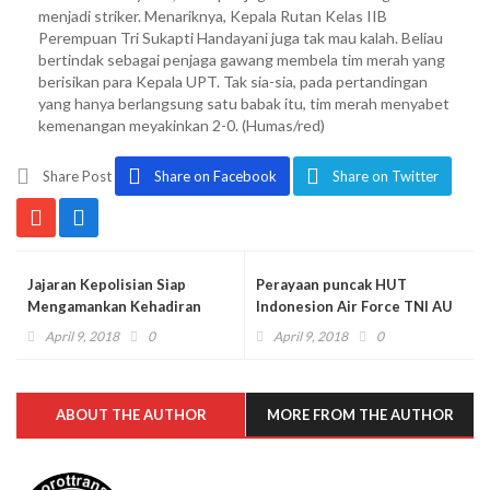
menjadi striker. Menariknya, Kepala Rutan Kelas IIB
Perempuan Tri Sukapti Handayani juga tak mau kalah. Beliau
bertindak sebagai penjaga gawang membela tim merah yang
berisikan para Kepala UPT. Tak sia-sia, pada pertandingan
yang hanya berlangsung satu babak itu, tim merah menyabet
kemenangan meyakinkan 2-0. (Humas/red)
Share Post
Share on Facebook
Share on Twitter
Jajaran Kepolisian Siap
Perayaan puncak HUT
Mengamankan Kehadiran
Indonesion Air Force TNI AU
Surya Paloh Resmikan Kantor
72 Tahun 2018 tampil
April 9, 2018
0
April 9, 2018
0
BAPPILU Disurabaya
sederhana
ABOUT THE AUTHOR
MORE FROM THE AUTHOR