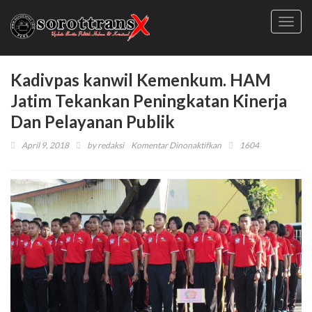
Toggl
navig
Kadivpas kanwil Kemenkum. HAM
Jatim Tekankan Peningkatan Kinerja
Dan Pelayanan Publik
pada
April 9, 2018
by
redaksi
Komentar Dinonaktifkan
1604
Kadivpas
kanwil
Kemenkum.
HAM
Jatim
Tekankan
Peningkatan
Kinerja
Dan
Pelayanan
Publik