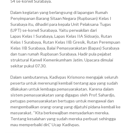
54 se-korwil Surabaya.
Dalam kegiatan yang berlangsung di lapangan Rumah
Penyimpanan Barang Sitaan Negara (Rupbasan) Kelas I
Surabaya itu, dihadiri para kepala Unit Pelaksana Tugas
(UPT) se-korwil Surabaya. Yaitu perwakilan dari
Lapas Kelas I Surabaya, Lapas Kelas IIA Sidoarjo, Rutan
Kelas I Surabaya, Rutan Kelas IIB Gresik, Rutan Perempuan
Kelas IIB Surabaya, Balai Pemasyarakatan (Bapas) Surabaya
dan tuan rumah Rupbasan Surabaya. Hadir pula pejabat
struktural Kanwil Kemenkumham Jatim. Upacara dimulai
sekitar pukul 07.30.
Dalam sambutannya, Kadivpas Krismono mengajak seluruh
peserta untuk merenungi kembali tentang apa yang sudah
dilakukan untuk lembaga pemasyarakatan. Karena dalam
sistem pemasyarakatan yang digagas oleh Prof. Sahardjo,
petugas pemasyarakatan bertugas untuk mengawal dan
mengembalikan orang-orang yang dijatuhi pidana kembali ke
masyarakat. “Kita berkewajiban menyadarkan mereka.
Tentang kesalahan yang sudah mereka perbuat sehingga
mau memperbaiki diri,” Ucap Kadivpas.