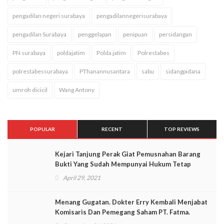
pengadilan negeri surabaya
pengadilannegerisurabaya
pengadilan Surabaya
penggelapan
penipuan
persidangan
PN surabaya
poldajatim
Polda jatim
Polrestabes
polrestabessurabaya
PThanannusantara
sabu
sidangpidana
umroh dicicil
Wang Antony
POPULAR
RECENT
TOP REVIEWS
Kejari Tanjung Perak Giat Pemusnahan Barang
Bukti Yang Sudah Mempunyai Hukum Tetap
April 29, 2021
Menang Gugatan. Dokter Erry Kembali Menjabat
Komisaris Dan Pemegang Saham PT. Fatma.