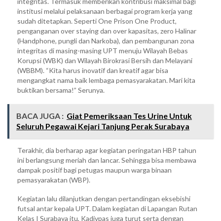
integritas. Termasuk memberikan kontribusi maksimal bagi
institusi melalui pelaksanaan berbagai program kerja yang
sudah ditetapkan. Seperti One Prison One Product,
penganganan over staying dan over kapasitas, zero Halinar
(Handphone, pungli dan Narkoba), dan pembangunan zona
integritas di masing-masing UPT menuju Wilayah Bebas
Korupsi (WBK) dan Wilayah Birokrasi Bersih dan Melayani
(WBBM). “Kita harus inovatif dan kreatif agar bisa
mengangkat nama baik lembaga pemasyarakatan. Mari kita
buktikan bersama!” Serunya.
BACA JUGA :
Giat Pemeriksaan Tes Urine Untuk
Seluruh Pegawai Kejari Tanjung Perak Surabaya
Terakhir, dia berharap agar kegiatan peringatan HBP tahun
ini berlangsung meriah dan lancar. Sehingga bisa membawa
dampak positif bagi petugas maupun warga binaan
pemasyarakatan (WBP).
Kegiatan lalu dilanjutkan dengan pertandingan eksebishi
futsal antar kepala UPT. Dalam kegiatan di Lapangan Rutan
Kelas I Surabaya itu, Kadivpas juga turut serta dengan