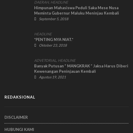
,
DAERAH
HEADLINE
Himpunan Mahasiswa Peduli Saka Mese Nusa
Meminta Gubernur Maluku Meninjau Kembali
Rekom PT Tanjung Wana Sejahtera
September 5, 2018
HEADLINE
*PENTING NYA NIAT.*
Oktober 23, 2018
,
ADVETORIAL
HEADLINE
Banyak Putusan ” MANGKRAK ” Jaksa Harus Diberi
Kewenangan Peninjauan Kembali
Agustus 19, 2021
REDAKSIONAL
DISCLAIMER
HUBUNGI KAMI