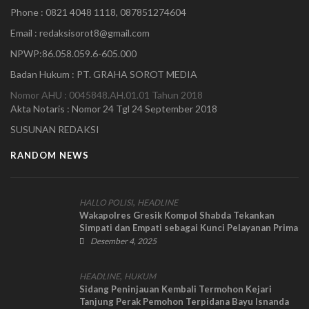
Phone : 0821 4048 1118, 087851274604
Email : redaksisorot8@gmail.com
NPWP:86.058.059.6-605.000
Badan Hukum : PT. GRAHA SOROT MEDIA
Nomor AHU : 0045848.AH.01.01 Tahun 2018
Akta Notaris : Nomor 24 Tgl 24 September 2018
SUSUNAN REDAKSI
RANDOM NEWS
,
HALLO POLISI
HEADLINE
Wakapolres Gresik Kompol Shabda Tekankan
Simpati dan Empati sebagai Kunci Pelayanan Prima
Desember 4, 2025
,
HEADLINE
HUKUM
Sidang Peninjauan Kembali Termohon Kejari
Tanjung Perak Pemohon Terpidana Bayu Isnanda