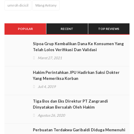
umroh dicicil
Wang Antony
POPULAR
RECENT
TOP REVIEWS
Sipoa Grup Kembalikan Dana Ke Konsumen Yang
Telah Lolos Verifikasi Dan Validasi
Maret 27, 2021
Hakim Perintahkan JPU Hadirkan Saksi Dokter
Yang Memeriksa Korban
Juli 4, 2019
Tiga Bos dan Eks Direktur PT Zangrandi
Dinyatakan Bersalah Oleh Hakim
Agustus 26, 2020
Perbuatan Terdakwa Garibaldi Diduga Memenuhi