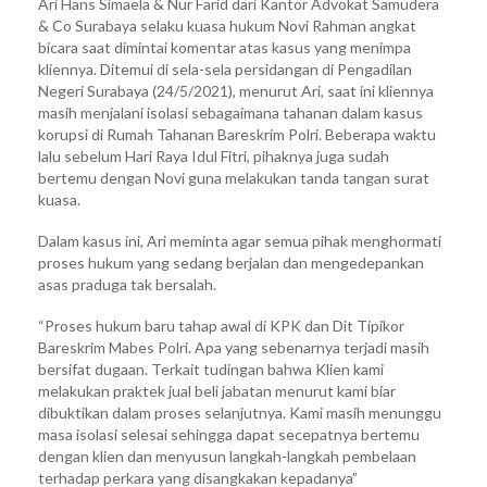
Ari Hans Simaela & Nur Farid dari Kantor Advokat Samudera
& Co Surabaya selaku kuasa hukum Novi Rahman angkat
bicara saat dimintai komentar atas kasus yang menimpa
kliennya. Ditemui di sela-sela persidangan di Pengadilan
Negeri Surabaya (24/5/2021), menurut Ari, saat ini kliennya
masih menjalani isolasi sebagaimana tahanan dalam kasus
korupsi di Rumah Tahanan Bareskrim Polri. Beberapa waktu
lalu sebelum Hari Raya Idul Fitri, pihaknya juga sudah
bertemu dengan Novi guna melakukan tanda tangan surat
kuasa.
Dalam kasus ini, Ari meminta agar semua pihak menghormati
proses hukum yang sedang berjalan dan mengedepankan
asas praduga tak bersalah.
“Proses hukum baru tahap awal di KPK dan Dit Tipikor
Bareskrim Mabes Polri. Apa yang sebenarnya terjadi masih
bersifat dugaan. Terkait tudingan bahwa Klien kami
melakukan praktek jual beli jabatan menurut kami biar
dibuktikan dalam proses selanjutnya. Kami masih menunggu
masa isolasi selesai sehingga dapat secepatnya bertemu
dengan klien dan menyusun langkah-langkah pembelaan
terhadap perkara yang disangkakan kepadanya”