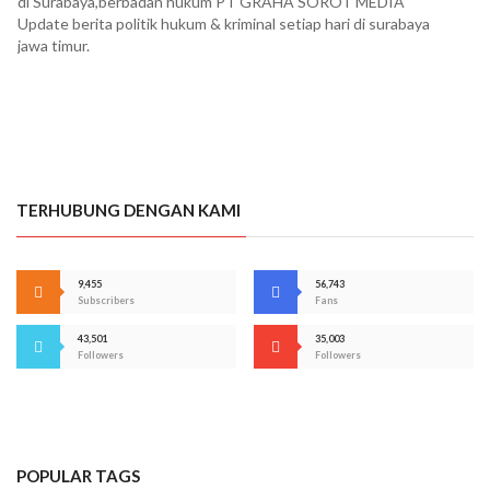
di Surabaya,berbadan hukum PT GRAHA SOROT MEDIA
Update berita politik hukum & kriminal setiap hari di surabaya
jawa timur.
TERHUBUNG DENGAN KAMI
9,455
56,743
Subscribers
Fans
43,501
35,003
Followers
Followers
POPULAR TAGS