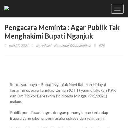
Toggl
navig
Pengacara Meminta : Agar Publik Tak
Menghakimi Bupati Nganjuk
pada
Mei 27, 2021
by
redaksi
Komentar Dinonaktifkan
878
Pengacara
Meminta
:
Agar
Publik
Tak
Sorot surabaya – Bupati Nganjuk Novi Rahman Hidayat
Menghakimi
terjaring operasi tangkap tangan (OTT) yang dilakukan KPK
Bupati
dan Dit Tipikor Bareskrim Polri pada Minggu (9/5/2021)
Nganjuk
malam.
Publik pun dibuat kaget dengan penangkapan terhadap
Bupati yang dikenal pengusaha sukses dan religius ini.