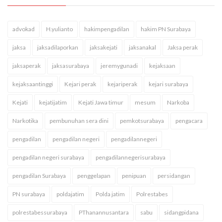
advokad
H.yulianto
hakimpengadilan
hakim PN Surabaya
jaksa
jaksadilaporkan
jaksakejati
jaksanakal
Jaksa perak
jaksaperak
jaksasurabaya
jeremygunadi
kejaksaan
kejaksaantinggi
Kejari perak
kejariperak
kejari surabaya
Kejati
kejatijatim
Kejati Jawa timur
mesum
Narkoba
Narkotika
pembunuhan sera dini
pemkotsurabaya
pengacara
pengadilan
pengadilan negeri
pengadilannegeri
pengadilan negeri surabaya
pengadilannegerisurabaya
pengadilan Surabaya
penggelapan
penipuan
persidangan
PN surabaya
poldajatim
Polda jatim
Polrestabes
polrestabessurabaya
PThanannusantara
sabu
sidangpidana