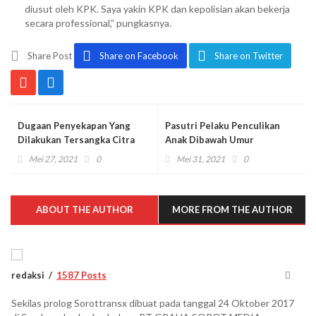
diusut oleh KPK. Saya yakin KPK dan kepolisian akan bekerja
secara professional,” pungkasnya.
Share Post
Share on Facebook
Share on Twitter
Dugaan Penyekapan Yang
Pasutri Pelaku Penculikan
Dilakukan Tersangka Citra
Anak Dibawah Umur
Berkasnya Dikembalikan JPU
Brrkasnya Dinyatakan
Mei 27, 2021
0
Mei 31, 2021
0
Ke Penyidik ( P - 19 )
Lengkap ( P - 21 )
ABOUT THE AUTHOR
MORE FROM THE AUTHOR
redaksi
1587 Posts
Sekilas prolog Sorottransx dibuat pada tanggal 24 Oktober 2017