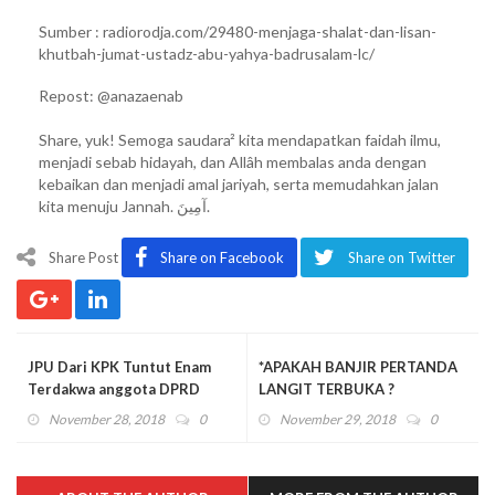
Sumber : radiorodja.com/29480-menjaga-shalat-dan-lisan-
khutbah-jumat-ustadz-abu-yahya-badrusalam-lc/
Repost: @anazaenab
Share, yuk! Semoga saudara² kita mendapatkan faidah ilmu,
menjadi sebab hidayah, dan Allâh membalas anda dengan
kebaikan dan menjadi amal jariyah, serta memudahkan jalan
kita menuju Jannah. آمِينَ.
Share Post
Share on Facebook
Share on Twitter
JPU Dari KPK Tuntut Enam
*APAKAH BANJIR PERTANDA
Terdakwa anggota DPRD
LANGIT TERBUKA ?
Malang 7 Tahun Penjara
November 28, 2018
0
November 29, 2018
0