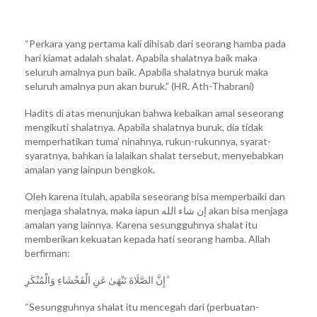
“Perkara yang pertama kali dihisab dari seorang hamba pada
hari kiamat adalah shalat. Apabila shalatnya baik maka
seluruh amalnya pun baik. Apabila shalatnya buruk maka
seluruh amalnya pun akan buruk.” (HR. Ath-Thabrani)
Hadits di atas menunjukan bahwa kebaikan amal seseorang
mengikuti shalatnya. Apabila shalatnya buruk, dia tidak
memperhatikan tuma’ ninahnya, rukun-rukunnya, syarat-
syaratnya, bahkan ia lalaikan shalat tersebut, menyebabkan
amalan yang lainpun bengkok.
Oleh karena itulah, apabila seseorang bisa memperbaiki dan
menjaga shalatnya, maka iapun إن شاء الله akan bisa menjaga
amalan yang lainnya. Karena sesungguhnya shalat itu
memberikan kekuatan kepada hati seorang hamba. Allah
berfirman:
إِنَّ الصَّلَاةَ تَنْهَىٰ عَنِ الْفَحْشَاءِ وَالْمُنْكَرِ ۗ
“Sesungguhnya shalat itu mencegah dari (perbuatan-