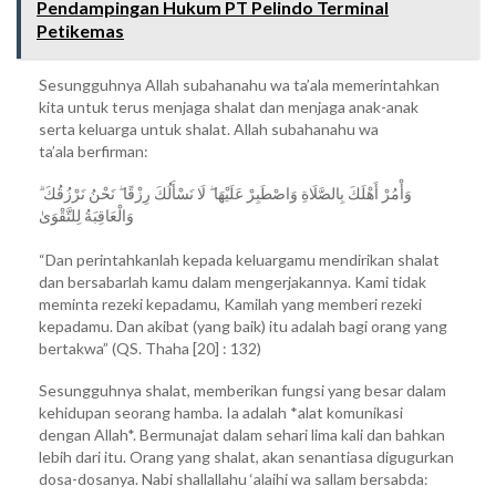
Pendampingan Hukum PT Pelindo Terminal
Petikemas
Sesungguhnya Allah subahanahu wa ta’ala memerintahkan
kita untuk terus menjaga shalat dan menjaga anak-anak
serta keluarga untuk shalat. Allah subahanahu wa
ta’ala berfirman:
وَأْمُرْ أَهْلَكَ بِالصَّلَاةِ وَاصْطَبِرْ عَلَيْهَا ۖ لَا نَسْأَلُكَ رِزْقًا ۖ نَحْنُ نَرْزُقُكَ ۗ
وَالْعَاقِبَةُ لِلتَّقْوَىٰ
“Dan perintahkanlah kepada keluargamu mendirikan shalat
dan bersabarlah kamu dalam mengerjakannya. Kami tidak
meminta rezeki kepadamu, Kamilah yang memberi rezeki
kepadamu. Dan akibat (yang baik) itu adalah bagi orang yang
bertakwa” (QS. Thaha [20] : 132)
Sesungguhnya shalat, memberikan fungsi yang besar dalam
kehidupan seorang hamba. Ia adalah *alat komunikasi
dengan Allah*. Bermunajat dalam sehari lima kali dan bahkan
lebih dari itu. Orang yang shalat, akan senantiasa digugurkan
dosa-dosanya. Nabi shallallahu ‘alaihi wa sallam bersabda: