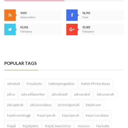
9,455
56,743
Subscribers
Fans
43,501
35,003
Followers
Followers
POPULAR TAGS
advokad
H.yulianto
hakimpengadilan
hakim PN Surabaya
jaksa
jaksadilaporkan
jaksakejati
jaksanakal
Jaksa perak
jaksaperak
jaksasurabaya
jeremygunadi
kejaksaan
kejaksaantinggi
Kejari perak
kejariperak
kejari surabaya
Kejati
kejatijatim
Kejati Jawa timur
mesum
Narkoba