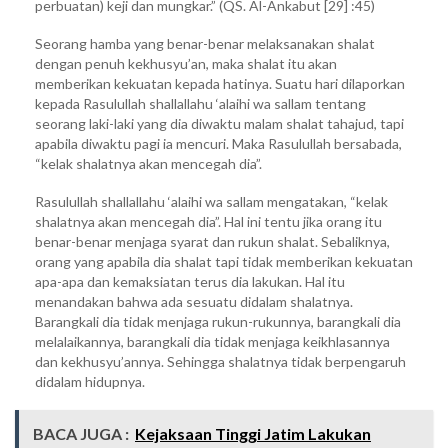
perbuatan) keji dan mungkar.” (QS. Al-Ankabut [29] :45)
Seorang hamba yang benar-benar melaksanakan shalat
dengan penuh kekhusyu’an, maka shalat itu akan
memberikan kekuatan kepada hatinya. Suatu hari dilaporkan
kepada Rasulullah shallallahu ‘alaihi wa sallam tentang
seorang laki-laki yang dia diwaktu malam shalat tahajud, tapi
apabila diwaktu pagi ia mencuri. Maka Rasulullah bersabada,
“kelak shalatnya akan mencegah dia”.
Rasulullah shallallahu ‘alaihi wa sallam mengatakan, “kelak
shalatnya akan mencegah dia”. Hal ini tentu jika orang itu
benar-benar menjaga syarat dan rukun shalat. Sebaliknya,
orang yang apabila dia shalat tapi tidak memberikan kekuatan
apa-apa dan kemaksiatan terus dia lakukan. Hal itu
menandakan bahwa ada sesuatu didalam shalatnya.
Barangkali dia tidak menjaga rukun-rukunnya, barangkali dia
melalaikannya, barangkali dia tidak menjaga keikhlasannya
dan kekhusyu’annya. Sehingga shalatnya tidak berpengaruh
didalam hidupnya.
BACA JUGA :
Kejaksaan Tinggi Jatim Lakukan