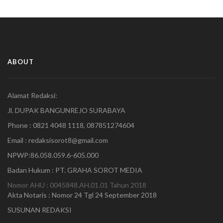
ABOUT
Alamat Redaksi:
Jl. DUPAK BANGUNREJO SURABAYA
Phone : 0821 4048 1118, 087851274604
Email : redaksisorot8@gmail.com
NPWP:86.058.059.6-605.000
Badan Hukum : PT. GRAHA SOROT MEDIA
Nomor AHU : 0045848.AH.01.01 Tahun 2018
Akta Notaris : Nomor 24 Tgl 24 September 2018
SUSUNAN REDAKSI