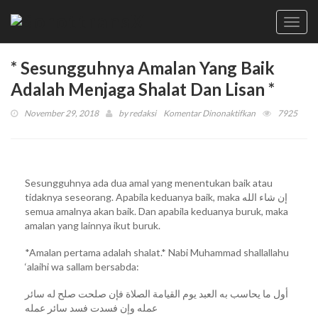
Toggl
navig
* Sesungguhnya Amalan Yang Baik
Adalah Menjaga Shalat Dan Lisan *
pada
November 29, 2018
by
redaksi
Komentar Dinonaktifkan
7925
*
Sesungguhnya
Amalan
Yang
Sesungguhnya ada dua amal yang menentukan baik atau
Baik
tidaknya seseorang. Apabila keduanya baik, maka إن شاء الله
Adalah
semua amalnya akan baik. Dan apabila keduanya buruk, maka
Menjaga
amalan yang lainnya ikut buruk.
Shalat
Dan
*Amalan pertama adalah shalat.* Nabi Muhammad shallallahu
Lisan
‘alaihi wa sallam bersabda:
*
أول ما يحاسب به العبد يوم القيامة الصلاة فإن صلحت صلح له سائر
عمله وإن فسدت فسد سائر عمله