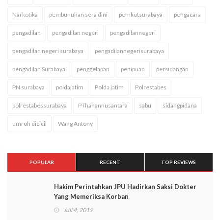
Narkotika
pembunuhan sera dini
pemkotsurabaya
pengacara
pengadilan
pengadilan negeri
pengadilannegeri
pengadilan negeri surabaya
pengadilannegerisurabaya
pengadilan Surabaya
penggelapan
penipuan
persidangan
PN surabaya
poldajatim
Polda jatim
Polrestabes
polrestabessurabaya
PThanannusantara
sabu
sidangpidana
umroh dicicil
Wang Antony
POPULAR
RECENT
TOP REVIEWS
Hakim Perintahkan JPU Hadirkan Saksi Dokter
Yang Memeriksa Korban
Juli 4, 2019