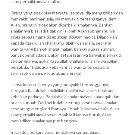
akan perbaiki amalan kalian.
Orang yang tidak bisa menjaga lisannya, dia mengghibah dan
menyakiti hati manusia, dia menyakiti tentangganya, demi
Allah, orang ini tidak akan diperbaiki amalannya. Bahkan
amalannya bisa jadi tidak dinilai oleh Allah subhanahu wa
ta’ala sebagaimana disebutkan didalam hadits. Dilaporkan
kepada Rasulullah shallallahu ‘alaihi wa sallam, seorang
wanita yang banyak shalat malam, banyak puasa sunnah,
banyak bershadaqah, akan tetapi lisannya banyak menyakiti
tentangganya, maka Rasulullah shallallahu ‘alaihi wa sallam
bersabda, “tidak ada kebaikannya wanita tersebut, ia
termasuk dalam penduduk api neraka.”
Hanya karena lisannya yang menyakiti tentangganya,
ternyata Rasulullah shallallahu ‘alaihi wa sallam tidak ada
kebaikan padanya. Padalah dia shalat malam, shadaqah dan
puasa sunnah. Dari hal itulah, menunjukkan bahwa amalan
seseorang mengikuti lisannya. *Apabila lisannya baik, Allah
akan perbaiki amalannya*. Apabila lisannya buruk, Allah
menjadikan amalannya pun bengkok.
Inilah dua perkara yang hendaknya sangat dijaga.