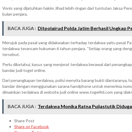
Vonis yang dijatuhkan hakim Jihad lebih ringan dari tuntutan Jaksa P
bulan penjara.
BACA JUGA :
Ditpolairud Polda Jatim Berhasil Ungkap P
Merujuk pada pasal yang didakwakan terhadap terdakwa yaitu pasal P
terdakwa terancam hukuman 6 tahun penjara. “Setiap orang yang dengan 
tersebut.
Perlu diketahui, kasus yang menjerat terdakwa berawal dari penangkap
bandar judi togel online.
Dari penangkapan terdakwa, polisi menyita barang bukti diantaranya, 
bandar dengan menggunakan sarana handphone untuk menerima nomor
dimainkan terdakwa di website judi online www.togel4d.com yang diakse
BACA JUGA :
Terdakwa Monika Ratna Pujiastutik Diduga G
Share Post
Share on Facebook