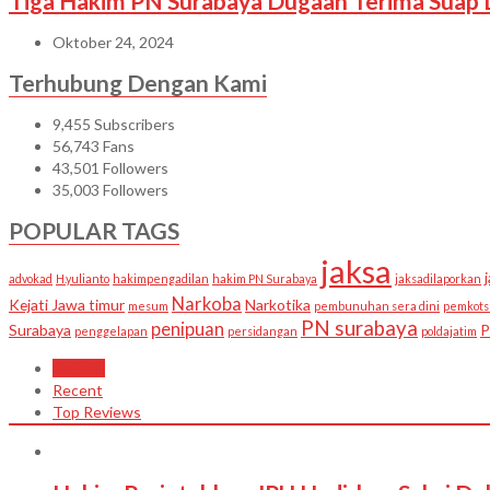
Tiga Hakim PN Surabaya Dugaan Terima Suap Di
Oktober 24, 2024
Terhubung Dengan Kami
9,455
Subscribers
56,743
Fans
43,501
Followers
35,003
Followers
POPULAR TAGS
jaksa
advokad
H.yulianto
hakimpengadilan
hakim PN Surabaya
jaksadilaporkan
Narkoba
Kejati Jawa timur
Narkotika
mesum
pembunuhan sera dini
pemkots
PN surabaya
penipuan
Surabaya
P
penggelapan
persidangan
poldajatim
Popular
Recent
Top Reviews