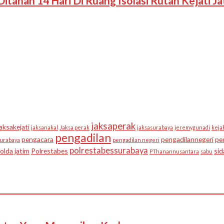
tahan 14 Hari Di Ruang Isolasi Rutan Kejati Ja
jaksaperak
jaksakejati
jaksanakal
Jaksa perak
jaksasurabaya
jeremygunadi
keja
pengadilan
pengacara
pengadilannegeri
pe
urabaya
pengadilan negeri
polrestabessurabaya
olda jatim
Polrestabes
si
PThanannusantara
sabu