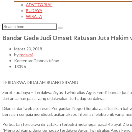
ADVETORIAL
BUDAYA
WISATA
Bandar Gede Judi Omset Ratusan Juta Hakim v
Maret 20, 2018
by
redaksi
pada
Komentar Dinonaktifkan
Bandar
13396
Gede
Judi
TERDAKWA DIDALAM RUANG SIDANG
Omset
Ratusan
Sorot surabaya – Terdakwa Agus Twindi alias Agus Fendi, bandar judi t
Juta
dari ancaman pasal yang didakwakan terhadap terdakwa.
Hakim
vonis
Dilansir dari website resmi Pengadilan Negeri Surabaya, dituliskan ba
Cuman
bersalah sengaja mendistribusikan akses informasi elektronik yang memi
5
Perbuatan terdakwa dinyatakan terbukti melanggar pasal 45 ayat 2 jo
Bulan
“Menjatuhkan pidana terhadap terdakwa Agus Twindi alias Agus Fendi d
Penjara