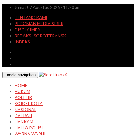
Jumat 07 Agustus 2026 / 11:20 am
TENTANG KAMI
PEDOMAN MEDIA SIBER
DISCLAIMER
REDAKSI SOROTTRANSX
INDEKS
Toggle navigation
HOME
HUKUM
POLITIK
SOROT KOTA
NASIONAL
DAERAH
HANKAM
HALLO POLISI
WARNA WARNI