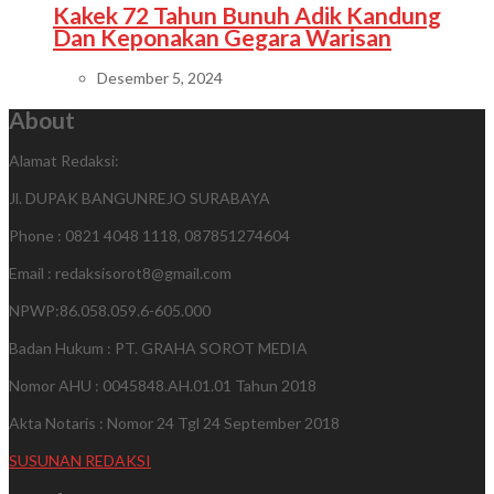
Kakek 72 Tahun Bunuh Adik Kandung
Dan Keponakan Gegara Warisan
Desember 5, 2024
About
Alamat Redaksi:
Jl. DUPAK BANGUNREJO SURABAYA
Phone : 0821 4048 1118, 087851274604
Email : redaksisorot8@gmail.com
NPWP:86.058.059.6-605.000
Badan Hukum : PT. GRAHA SOROT MEDIA
Nomor AHU : 0045848.AH.01.01 Tahun 2018
Akta Notaris : Nomor 24 Tgl 24 September 2018
SUSUNAN REDAKSI