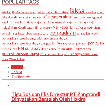
POPULAR TAGS
jaksa
advokad
H.yulianto
hakimpengadilan
hakim PN Surabaya
jaksadilaporkan
jaksaperak
jaksakejati
jaksanakal
Jaksa perak
jaksasurabaya
jeremygunadi
kejariperak
kejari surabaya
kejaksaan
kejaksaantinggi
Kejari perak
Kejati
Narkoba
kejatijatim
Kejati Jawa timur
Narkotika
mesum
pembunuhan
pengadilan
pengacara
sera dini
pemkotsurabaya
pengadilan negeri
pengadilannegeri
pengadilan negeri surabaya
penipuan
pengadilannegerisurabaya
pengadilan Surabaya
penggelapan
PN surabaya
Polda jatim
Polrestabes
persidangan
poldajatim
polrestabessurabaya
sidangpidana
PThanannusantara
sabu
umroh
dicicil
Wang Antony
Popular
Recent
Top Reviews
Tiga Bos dan Eks Direktur PT Zangrandi
Dinyatakan Bersalah Oleh Hakim