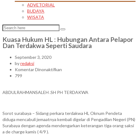
ADVETORIAL
BUDAYA
WISATA
Kuasa Hukum HL : Hubungan Antara Pelapor
Dan Terdakwa Seperti Saudara
September 3, 2020
by
redaksi
pada
Komentar Dinonaktifkan
Kuasa
799
Hukum
HL
ABDULRAHMANSALEH .SH PH TERDAKWA
:
Hubungan
Antara
Pelapor
Sorot surabaya – Sidang perkara terdakwa HL Oknum Pendeta
Dan
diduga mencabuli jemaatnya kembali digelar di Pengadilan Negeri (PN)
Terdakwa
Surabaya dengan agenda mendengarkan keterangan tiga orang saksi
Seperti
a de charge kamis ( 4/9 ).
Saudara