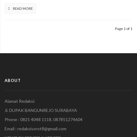
PT
READ MORE
Hanan
Nusantara
Diduga
Sarat
Page 1 of 1
Dengan
Penipuan
ABOUT
Alamat Redaksi:
Jl. DUPAK BANGUNREJO SURABAYA
Phone : 0821 4048 1118, 087851274604
Email : redaksisorot8@gmail.com