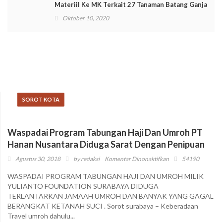
Materiil Ke MK Terkait 27 Tanaman Batang Ganja
Oktober 10, 2020
HEADLINE
SOROT KOTA
Waspadai Program Tabungan Haji Dan Umroh PT
Hanan Nusantara Diduga Sarat Dengan Penipuan
pada
Agustus 30, 2018
by
redaksi
Komentar Dinonaktifkan
54190
Waspadai
WASPADAI PROGRAM TABUNGAN HAJI DAN UMROH MILIK
Program
YULIANTO FOUNDATION SURABAYA DIDUGA
Tabungan
TERLANTARKAN JAMAAH UMROH DAN BANYAK YANG GAGAL
Haji
BERANGKAT KETANAH SUCI . Sorot surabaya – Keberadaan
Dan
Travel umroh dahulu...
Umroh