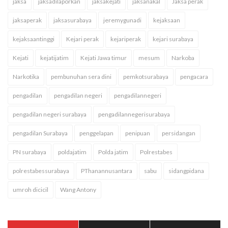
jaksa
jaksadilaporkan
jaksakejati
jaksanakal
Jaksa perak
jaksaperak
jaksasurabaya
jeremygunadi
kejaksaan
kejaksaantinggi
Kejari perak
kejariperak
kejari surabaya
Kejati
kejatijatim
Kejati Jawa timur
mesum
Narkoba
Narkotika
pembunuhan sera dini
pemkotsurabaya
pengacara
pengadilan
pengadilan negeri
pengadilannegeri
pengadilan negeri surabaya
pengadilannegerisurabaya
pengadilan Surabaya
penggelapan
penipuan
persidangan
PN surabaya
poldajatim
Polda jatim
Polrestabes
polrestabessurabaya
PThanannusantara
sabu
sidangpidana
umroh dicicil
Wang Antony