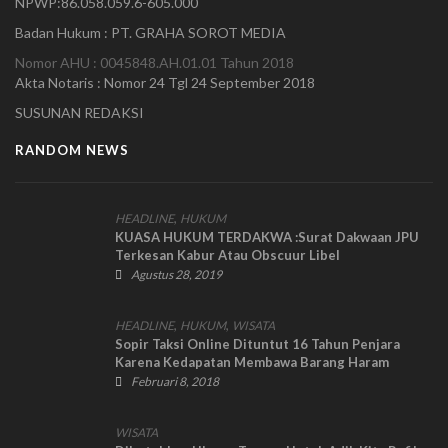
NPWP:86.058.059.6-605.000
Badan Hukum : PT. GRAHA SOROT MEDIA
Nomor AHU : 0045848.AH.01.01 Tahun 2018
Akta Notaris : Nomor 24 Tgl 24 September 2018
SUSUNAN REDAKSI
RANDOM NEWS
,
HEADLINE
HUKUM
KUASA HUKUM TERDAKWA :Surat Dakwaan JPU
Terkesan Kabur Atau Obscuur Libel
Agustus 28, 2019
,
,
HEADLINE
HUKUM
WISATA
Sopir Taksi Online Dituntut 16 Tahun Penjara
Karena Kedapatan Membawa Barang Haram
Narkoba
Februari 8, 2018
WISATA