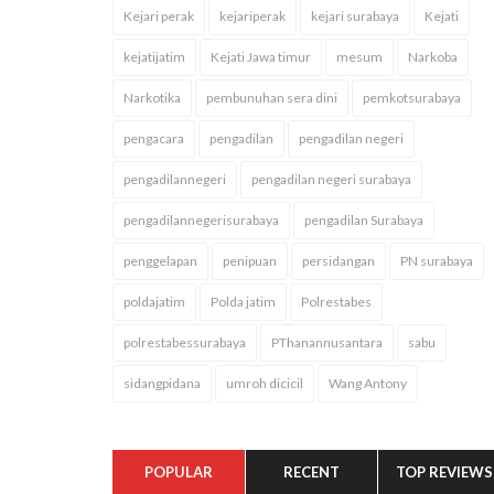
Kejari perak
kejariperak
kejari surabaya
Kejati
kejatijatim
Kejati Jawa timur
mesum
Narkoba
Narkotika
pembunuhan sera dini
pemkotsurabaya
pengacara
pengadilan
pengadilan negeri
pengadilannegeri
pengadilan negeri surabaya
pengadilannegerisurabaya
pengadilan Surabaya
penggelapan
penipuan
persidangan
PN surabaya
poldajatim
Polda jatim
Polrestabes
polrestabessurabaya
PThanannusantara
sabu
sidangpidana
umroh dicicil
Wang Antony
POPULAR
RECENT
TOP REVIEWS