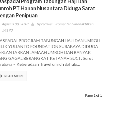
aspadai Program Tabungan Haji Dan
mroh PT Hanan Nusantara Diduga Sarat
engan Penipuan
pada
Agustus 30, 2018
by
redaksi
Komentar Dinonaktifkan
Waspadai
54190
Program
ASPADAI PROGRAM TABUNGAN HAJI DAN UMROH
Tabungan
ILIK YULIANTO FOUNDATION SURABAYA DIDUGA
Haji
ERLANTARKAN JAMAAH UMROH DAN BANYAK
Dan
ANG GAGAL BERANGKAT KETANAH SUCI . Sorot
Umroh
rabaya – Keberadaan Travel umroh dahulu...
PT
Hanan
READ MORE
Nusantara
Diduga
Sarat
Dengan
Page 1 of 1
Penipuan