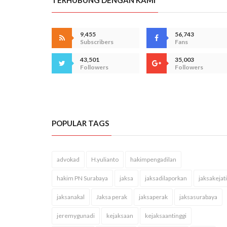
9,455
56,743
Subscribers
Fans
43,501
35,003
Followers
Followers
POPULAR TAGS
advokad
H.yulianto
hakimpengadilan
hakim PN Surabaya
jaksa
jaksadilaporkan
jaksakejati
jaksanakal
Jaksa perak
jaksaperak
jaksasurabaya
jeremygunadi
kejaksaan
kejaksaantinggi