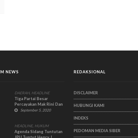
M NEWS
REDAKSIONAL
,
DISCLAIMER
DAERAH
HEADLINE
Tiga Partai Besar
Percayakan Mak Rini Dan
HUBUNGI KAMI
Madhe Santoso Di Pilbup
September 5, 2020
/ Cawabup Blitar
INDEKS
,
HEADLINE
HUKUM
PEDOMAN MEDIA SIBER
Agenda Sidang Tuntutan
JPU Tuntut Henry J