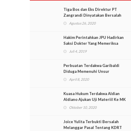
Tiga Bos dan Eks Direktur PT
Zangrandi Dinyatakan Bersalah
Oleh Hakim
Agustus 26, 2020
Hakim Perintahkan JPU Hadirkan
Saksi Dokter Yang Memeriksa
Korban
Juli 4, 2019
Perbuatan Terdakwa Garibaldi
Diduga Memenuhi Unsur
Penipuan Dengan Adanya Bukti
April 8, 2020
Transferan
Kuasa Hukum Terdakwa Aldian
Aldiano Ajukan Uji Materiil Ke MK
Terkait 27 Tanaman Batang Ganja
Oktober 10, 2020
Joice Yulita Terbukti Bersalah
Melanggar Pasal Tentang KDRT