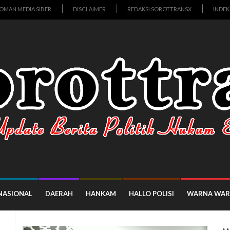
OMAN MEDIA SIBER
DISCLAIMER
REDAKSI SOROTTRANSX
INDEK
NASIONAL
DAERAH
HANKAM
HALLO POLISI
WARNA WAR