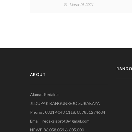
Minta Dibebaskan
Maret 15, 2021
RANDO
ABOUT
Alamat Redaksi:
Jl. DUPAK BANGUNREJO SURABAYA
Phone : 0821 4048 1118, 087851274604
Email : redaksisorot8@gmail.com
NPWP:86.058.059.6-605.000