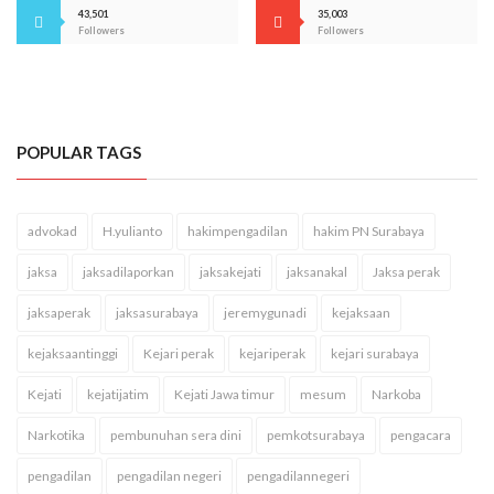
43,501
35,003
Followers
Followers
POPULAR TAGS
advokad
H.yulianto
hakimpengadilan
hakim PN Surabaya
jaksa
jaksadilaporkan
jaksakejati
jaksanakal
Jaksa perak
jaksaperak
jaksasurabaya
jeremygunadi
kejaksaan
kejaksaantinggi
Kejari perak
kejariperak
kejari surabaya
Kejati
kejatijatim
Kejati Jawa timur
mesum
Narkoba
Narkotika
pembunuhan sera dini
pemkotsurabaya
pengacara
pengadilan
pengadilan negeri
pengadilannegeri