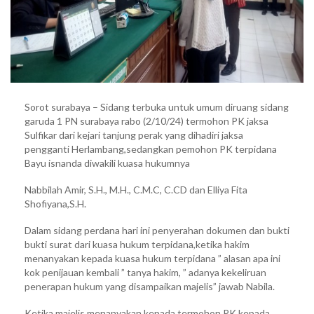
Isnanda
Nomor
Perkara
2650/Pid.B/2021/PN
Sby
Sorot surabaya – Sidang terbuka untuk umum diruang sidang
garuda 1 PN surabaya rabo (2/10/24) termohon PK jaksa
Sulfikar dari kejari tanjung perak yang dihadiri jaksa
pengganti Herlambang,sedangkan pemohon PK terpidana
Bayu isnanda diwakili kuasa hukumnya
Nabbilah Amir, S.H., M.H., C.M.C, C.CD dan Elliya Fita
Shofiyana,S.H.
Dalam sidang perdana hari ini penyerahan dokumen dan bukti
bukti surat dari kuasa hukum terpidana,ketika hakim
menanyakan kepada kuasa hukum terpidana ” alasan apa ini
kok penijauan kembali ” tanya hakim, ” adanya kekeliruan
penerapan hukum yang disampaikan majelis” jawab Nabila.
Ketika majelis menanyakan kepada termohon PK kepada