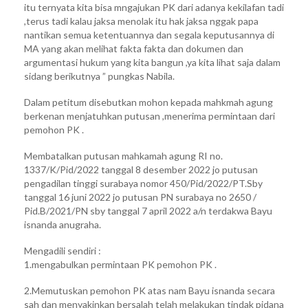
itu ternyata kita bisa mngajukan PK dari adanya kekilafan tadi
,terus tadi kalau jaksa menolak itu hak jaksa nggak papa
nantikan semua ketentuannya dan segala keputusannya di
MA yang akan melihat fakta fakta dan dokumen dan
argumentasi hukum yang kita bangun ,ya kita lihat saja dalam
sidang berikutnya ” pungkas Nabila.
Dalam petitum disebutkan mohon kepada mahkmah agung
berkenan menjatuhkan putusan ,menerima permintaan dari
pemohon PK .
Membatalkan putusan mahkamah agung RI no.
1337/K/Pid/2022 tanggal 8 desember 2022 jo putusan
pengadilan tinggi surabaya nomor 450/Pid/2022/PT.Sby
tanggal 16 juni 2022 jo putusan PN surabaya no 2650 /
Pid.B/2021/PN sby tanggal 7 april 2022 a/n terdakwa Bayu
isnanda anugraha.
Mengadili sendiri :
1.mengabulkan permintaan PK pemohon PK .
2.Memutuskan pemohon PK atas nam Bayu isnanda secara
sah dan menyakinkan bersalah telah melakukan tindak pidana