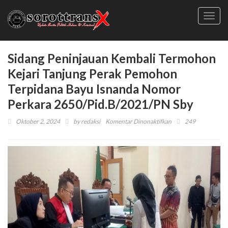
Toggl
navig
Sidang Peninjauan Kembali Termohon
Kejari Tanjung Perak Pemohon
Terpidana Bayu Isnanda Nomor
Perkara 2650/Pid.B/2021/PN Sby
pada
Oktober 2, 2024
by
redaksi
Komentar Dinonaktifkan
249
Sidang
Peninjauan
Kembali
Termohon
Kejari
Tanjung
Perak
Pemohon
Terpidana
Bayu