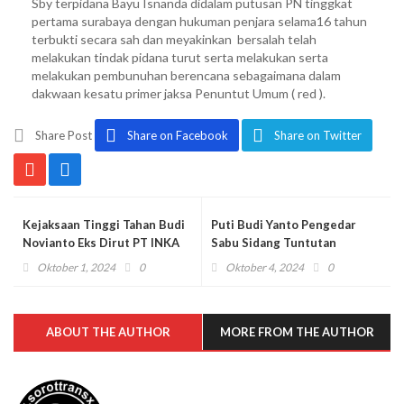
Sby terpidana Bayu Isnanda didalam putusan PN tinggkat
pertama surabaya dengan hukuman penjara selama16 tahun
terbukti secara sah dan meyakinkan bersalah telah
melakukan tindak pidana turut serta melakukan serta
melakukan pembunuhan berencana sebagaimana dalam
dakwaan kesatu primer jaksa Penuntut Umum ( red ).
Share Post
Share on Facebook
Share on Twitter
Kejaksaan Tinggi Tahan Budi
Puti Budi Yanto Pengedar
Novianto Eks Dirut PT INKA
Sabu Sidang Tuntutan
Terkait Dugaan Korupsi
Ditunda Dua Kali Hakim
Oktober 1, 2024
0
Oktober 4, 2024
0
Suparno langsung Bacakan
Putusan
ABOUT THE AUTHOR
MORE FROM THE AUTHOR