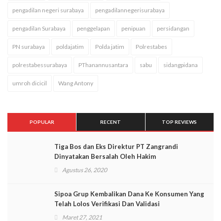
pengadilan negeri surabaya
pengadilannegerisurabaya
pengadilan Surabaya
penggelapan
penipuan
persidangan
PN surabaya
poldajatim
Polda jatim
Polrestabes
polrestabessurabaya
PThanannusantara
sabu
sidangpidana
umroh dicicil
Wang Antony
POPULAR
RECENT
TOP REVIEWS
Tiga Bos dan Eks Direktur PT Zangrandi
Dinyatakan Bersalah Oleh Hakim
Agustus 26, 2020
Sipoa Grup Kembalikan Dana Ke Konsumen Yang
Telah Lolos Verifikasi Dan Validasi
Maret 27, 2021