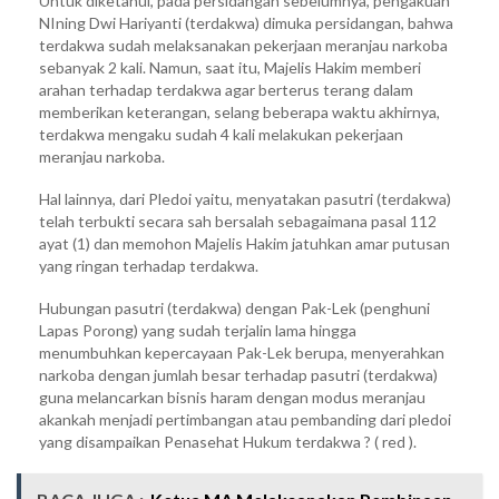
Untuk diketahui, pada persidangan sebelumnya, pengakuan
NIning Dwi Hariyanti (terdakwa) dimuka persidangan, bahwa
terdakwa sudah melaksanakan pekerjaan meranjau narkoba
sebanyak 2 kali. Namun, saat itu, Majelis Hakim memberi
arahan terhadap terdakwa agar berterus terang dalam
memberikan keterangan, selang beberapa waktu akhirnya,
terdakwa mengaku sudah 4 kali melakukan pekerjaan
meranjau narkoba.
Hal lainnya, dari Pledoi yaitu, menyatakan pasutri (terdakwa)
telah terbukti secara sah bersalah sebagaimana pasal 112
ayat (1) dan memohon Majelis Hakim jatuhkan amar putusan
yang ringan terhadap terdakwa.
Hubungan pasutri (terdakwa) dengan Pak-Lek (penghuni
Lapas Porong) yang sudah terjalin lama hingga
menumbuhkan kepercayaan Pak-Lek berupa, menyerahkan
narkoba dengan jumlah besar terhadap pasutri (terdakwa)
guna melancarkan bisnis haram dengan modus meranjau
akankah menjadi pertimbangan atau pembanding dari pledoi
yang disampaikan Penasehat Hukum terdakwa ? ( red ).