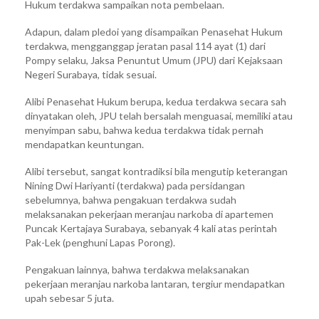
Hukum terdakwa sampaikan nota pembelaan.
Juta,
Dalam
Adapun, dalam pledoi yang disampaikan Penasehat Hukum
Pledoi
terdakwa, mengganggap jeratan pasal 114 ayat (1) dari
Kuasa
Pompy selaku, Jaksa Penuntut Umum (JPU) dari Kejaksaan
Hukum
Negeri Surabaya, tidak sesuai.
Sampaikan
Tidak
Alibi Penasehat Hukum berupa, kedua terdakwa secara sah
Dapat
dinyatakan oleh, JPU telah bersalah menguasai, memiliki atau
Keuntungan.
menyimpan sabu, bahwa kedua terdakwa tidak pernah
mendapatkan keuntungan.
Alibi tersebut, sangat kontradiksi bila mengutip keterangan
Nining Dwi Hariyanti (terdakwa) pada persidangan
sebelumnya, bahwa pengakuan terdakwa sudah
melaksanakan pekerjaan meranjau narkoba di apartemen
Puncak Kertajaya Surabaya, sebanyak 4 kali atas perintah
Pak-Lek (penghuni Lapas Porong).
Pengakuan lainnya, bahwa terdakwa melaksanakan
pekerjaan meranjau narkoba lantaran, tergiur mendapatkan
upah sebesar 5 juta.