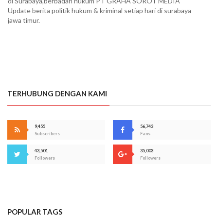
di Surabaya,berbadan hukum PT GRAHA SOROT MEDIA
Update berita politik hukum & kriminal setiap hari di surabaya
jawa timur.
TERHUBUNG DENGAN KAMI
9,455
56,743
Subscribers
Fans
43,501
35,003
Followers
Followers
POPULAR TAGS