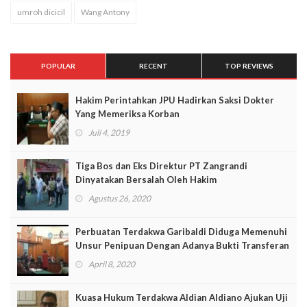
umroh dicicil
Wang Antony
POPULAR
RECENT
TOP REVIEWS
Hakim Perintahkan JPU Hadirkan Saksi Dokter
Yang Memeriksa Korban
Juli 4, 2019
Tiga Bos dan Eks Direktur PT Zangrandi
Dinyatakan Bersalah Oleh Hakim
Agustus 26, 2020
Perbuatan Terdakwa Garibaldi Diduga Memenuhi
Unsur Penipuan Dengan Adanya Bukti Transferan
April 8, 2020
Kuasa Hukum Terdakwa Aldian Aldiano Ajukan Uji