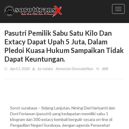
Toggl
navig
Pasutri Pemilik Sabu Satu Kilo Dan
Extacy Dapat Upah 5 Juta, Dalam
Pledoi Kuasa Hukum Sampaikan Tidak
Dapat Keuntungan.
pada
April 1, 2020
by
redaksi
Komentar Dinonaktifkan
888
Pasutri
Pemilik
Sabu
Satu
Kilo
Dan
Sorot surabaya – Sidang Lanjutan, Nining Dwi Hariyanti dan
Extacy
Doni Feriawan (pasutri) yang kedapatan memiliki sabu 1
Dapat
kilogram dan 300 extacy kembali bergulir secara on-line di
Upah
Pengadilan Negeri Surabaya, dengan agenda Penasehat
5