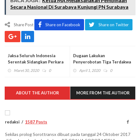
BACA JUGA :
Ketua MA Melaksanakan Pembinaan
Secara Nasional Di Surabaya Kunjungi PN Surabaya
Share Post
Share on Facebook
Share on Twitter
Jaksa Seluruh Indonesia
Dugaan Lakukan
Serentak Sidangkan Perkara
Penyerobotan Tiga Terdakwa
Secara Online
Jalani Sidang Putusan
Maret 30, 2020
0
April 1, 2020
0
ABOUT THE AUTHOR
MORE FROM THE AUTHOR
redaksi
1587 Posts
Sekilas prolog Sorottransx dibuat pada tanggal 24 Oktober 2017