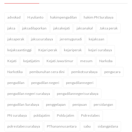
advokad
H.yulianto
hakimpengadilan
hakim PN Surabaya
jaksa
jaksadilaporkan
jaksakejati
jaksanakal
Jaksa perak
jaksaperak
jaksasurabaya
jeremygunadi
kejaksaan
kejaksaantinggi
Kejari perak
kejariperak
kejari surabaya
Kejati
kejatijatim
Kejati Jawa timur
mesum
Narkoba
Narkotika
pembunuhan sera dini
pemkotsurabaya
pengacara
pengadilan
pengadilan negeri
pengadilannegeri
pengadilan negeri surabaya
pengadilannegerisurabaya
pengadilan Surabaya
penggelapan
penipuan
persidangan
PN surabaya
poldajatim
Polda jatim
Polrestabes
polrestabessurabaya
PThanannusantara
sabu
sidangpidana