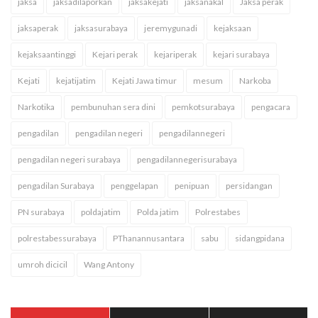
jaksa
jaksadilaporkan
jaksakejati
jaksanakal
Jaksa perak
jaksaperak
jaksasurabaya
jeremygunadi
kejaksaan
kejaksaantinggi
Kejari perak
kejariperak
kejari surabaya
Kejati
kejatijatim
Kejati Jawa timur
mesum
Narkoba
Narkotika
pembunuhan sera dini
pemkotsurabaya
pengacara
pengadilan
pengadilan negeri
pengadilannegeri
pengadilan negeri surabaya
pengadilannegerisurabaya
pengadilan Surabaya
penggelapan
penipuan
persidangan
PN surabaya
poldajatim
Polda jatim
Polrestabes
polrestabessurabaya
PThanannusantara
sabu
sidangpidana
umroh dicicil
Wang Antony