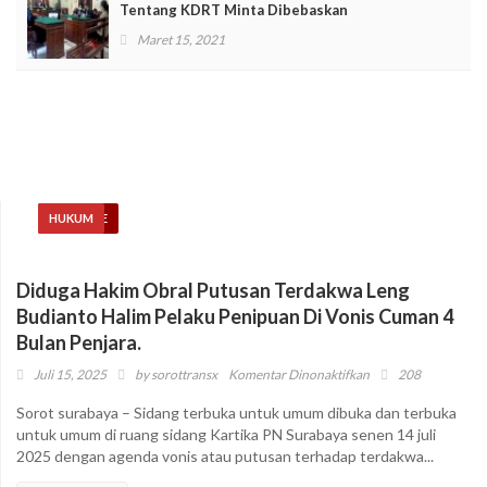
Tentang KDRT Minta Dibebaskan
Maret 15, 2021
HEADLINE
HUKUM
Diduga Hakim Obral Putusan Terdakwa Leng
Budianto Halim Pelaku Penipuan Di Vonis Cuman 4
Bulan Penjara.
pada
Juli 15, 2025
by
sorottransx
Komentar Dinonaktifkan
208
Diduga
Sorot surabaya – Sidang terbuka untuk umum dibuka dan terbuka
Hakim
untuk umum di ruang sidang Kartika PN Surabaya senen 14 juli
Obral
2025 dengan agenda vonis atau putusan terhadap terdakwa...
Putusan
Terdakwa