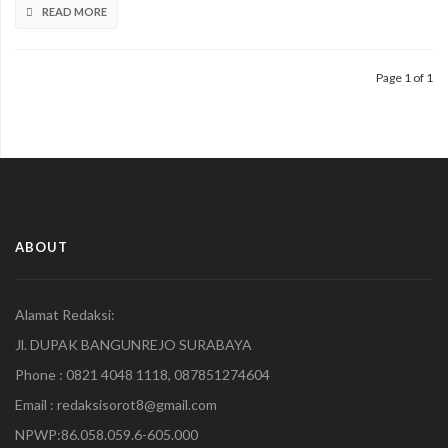
READ MORE
Leng
Budianto
Halim
Pelaku
Page 1 of 1
Penipuan
Di
Vonis
Cuman
4
Bulan
Penjara.
ABOUT
Alamat Redaksi:
Jl. DUPAK BANGUNREJO SURABAYA
Phone : 0821 4048 1118, 087851274604
Email : redaksisorot8@gmail.com
NPWP:86.058.059.6-605.000