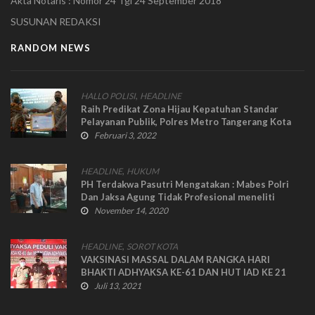
Akta Notaris : Nomor 24 Tgl 24 September 2018
SUSUNAN REDAKSI
RANDOM NEWS
,
HALLO POLISI
HEADLINE
Raih Predikat Zona Hijau Kepatuhan Standar
Pelayanan Publik, Polres Metro Tangerang Kota
Dapat Penghargaan dari Ombudsman
Februari 3, 2022
,
HEADLINE
HUKUM
PH Terdakwa Pasutri Mengatakan : Mabes Polri
Dan Jaksa Agung Tidak Profesional meneliti
Berkas Perkara
November 14, 2020
,
HEADLINE
SOROT KOTA
VAKSINASI MASSAL DALAM RANGKA HARI
BHAKTI ADHYAKSA KE-61 DAN HUT IAD KE 21
Juli 13, 2021