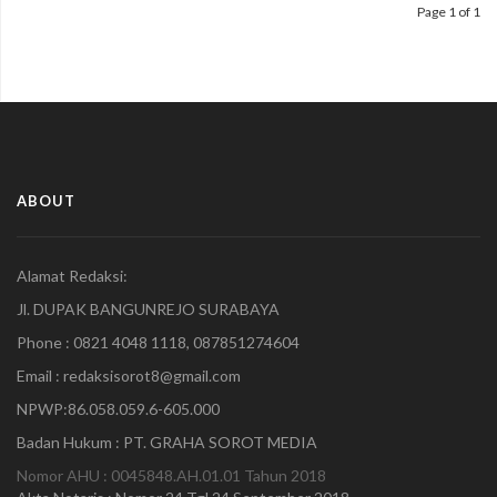
Vonis
Page 1 of 1
Hakim
Cuman
5
Bulan
Penjara
.
ABOUT
Alamat Redaksi:
Jl. DUPAK BANGUNREJO SURABAYA
Phone : 0821 4048 1118, 087851274604
Email : redaksisorot8@gmail.com
NPWP:86.058.059.6-605.000
Badan Hukum : PT. GRAHA SOROT MEDIA
Nomor AHU : 0045848.AH.01.01 Tahun 2018