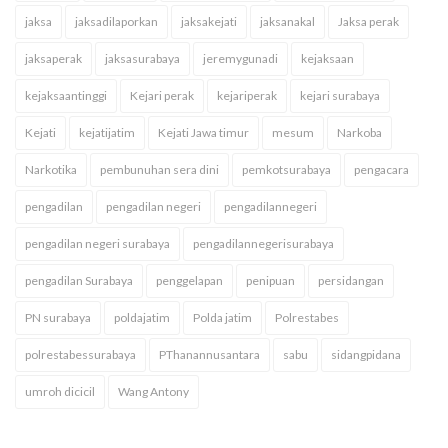
jaksa
jaksadilaporkan
jaksakejati
jaksanakal
Jaksa perak
jaksaperak
jaksasurabaya
jeremygunadi
kejaksaan
kejaksaantinggi
Kejari perak
kejariperak
kejari surabaya
Kejati
kejatijatim
Kejati Jawa timur
mesum
Narkoba
Narkotika
pembunuhan sera dini
pemkotsurabaya
pengacara
pengadilan
pengadilan negeri
pengadilannegeri
pengadilan negeri surabaya
pengadilannegerisurabaya
pengadilan Surabaya
penggelapan
penipuan
persidangan
PN surabaya
poldajatim
Polda jatim
Polrestabes
polrestabessurabaya
PThanannusantara
sabu
sidangpidana
umroh dicicil
Wang Antony