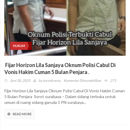
HEADLINE
HUKUM
Fijar Horizon Lila Sanjaya Oknum Polisi Cabul Di
Vonis Hakim Cuman 5 Bulan Penjara .
pada
Juni 30, 2025
by
sorottransx
Komentar Dinonaktifkan
271
Fijar
Fijar Horizon Lila Sanjaya Oknum Polisi Cabul Di Vonis Hakim Cuman
Horizon
5 Bulan Penjara Sorot surabaya – Dalam sidang terbuka untuk
Lila
umum di ruang sidang garuda 1 PN surabaya...
Sanjaya
Oknum
READ MORE
Polisi
Cabul
Di