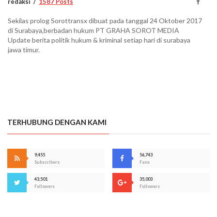
redaksi
1587 Posts
Sekilas prolog Sorottransx dibuat pada tanggal 24 Oktober 2017
di Surabaya,berbadan hukum PT GRAHA SOROT MEDIA
Update berita politik hukum & kriminal setiap hari di surabaya
jawa timur.
TERHUBUNG DENGAN KAMI
9,455
56,743
Subscribers
Fans
43,501
35,003
Followers
Followers