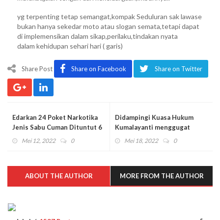
yg terpenting tetap semangat,kompak Seduluran sak lawase
bukan hanya sekedar moto atau slogan semata,tetapi dapat
di implemensikan dalam sikap,perilaku,tindakan nyata
dalam kehidupan sehari hari ( garis)
Share Post
Share on Facebook
Share on Twitter
Edarkan 24 Poket Narkotika
Didampingi Kuasa Hukum
Jenis Sabu Cuman Dituntut 6
Kumalayanti menggugat
Tahun Penjara
Kepala PT. Bank CIMB Niaga
Mei 12, 2022
0
Mei 18, 2022
0
Cabang Malang atas dugaan
tindak pidana perbankan.
ABOUT THE AUTHOR
MORE FROM THE AUTHOR