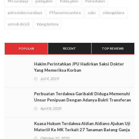
PN surabaya
poldajatim
Polda jatim
Polrestabes
polrestabessurabaya
PThanannusantara
sabu
sidangpidana
umroh dicicil
Wang Antony
POPULAR
RECENT
TOP REVIEWS
Hakim Perintahkan JPU Hadirkan Saksi Dokter
Yang Memeriksa Korban
Juli 4, 2019
Perbuatan Terdakwa Garibaldi Diduga Memenuhi
Unsur Penipuan Dengan Adanya Bukti Transferan
April 8, 2020
Kuasa Hukum Terdakwa Aldian Aldiano Ajukan Uji
Materiil Ke MK Terkait 27 Tanaman Batang Ganja
Oktober 10, 2020