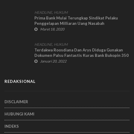
,
HEADLINE
HUKUM
Prima Bank Mulai Terungkap Sindikat Pelaku
Penggelapan Milliaran Uang Nasabah
Maret 18, 2020
,
HEADLINE
HUKUM
Terdakwa Roosdiana Dan Arys Diduga Gunakan
Dokumen Palsu Fantastis Kuras Bank Bukopin 350
Milliar
Januari 20, 2022
REDAKSIONAL
DISCLAIMER
HUBUNGI KAMI
INDEKS