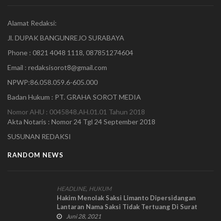
Alamat Redaksi:
Jl. DUPAK BANGUNREJO SURABAYA
Phone : 0821 4048 1118, 087851274604
Email : redaksisorot8@gmail.com
NPWP:86.058.059.6-605.000
Badan Hukum : PT. GRAHA SOROT MEDIA
Nomor AHU : 0045848.AH.01.01 Tahun 2018
Akta Notaris : Nomor 24 Tgl 24 September 2018
SUSUNAN REDAKSI
RANDOM NEWS
,
HEADLINE
HUKUM
Hakim Menolak Saksi Limanto Dipersidangan
Lantaran Nama Saksi Tidak Tertuang Di Surat
Perjanjian
Juni 28, 2021