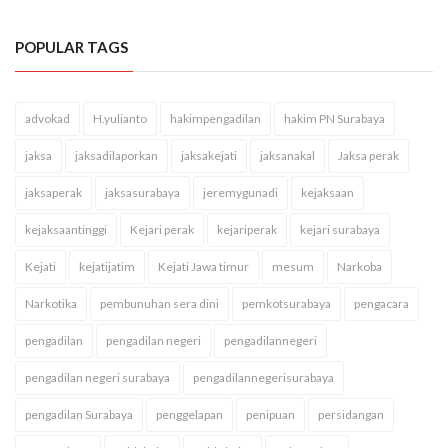
POPULAR TAGS
advokad
H.yulianto
hakimpengadilan
hakim PN Surabaya
jaksa
jaksadilaporkan
jaksakejati
jaksanakal
Jaksa perak
jaksaperak
jaksasurabaya
jeremygunadi
kejaksaan
kejaksaantinggi
Kejari perak
kejariperak
kejari surabaya
Kejati
kejatijatim
Kejati Jawa timur
mesum
Narkoba
Narkotika
pembunuhan sera dini
pemkotsurabaya
pengacara
pengadilan
pengadilan negeri
pengadilannegeri
pengadilan negeri surabaya
pengadilannegerisurabaya
pengadilan Surabaya
penggelapan
penipuan
persidangan