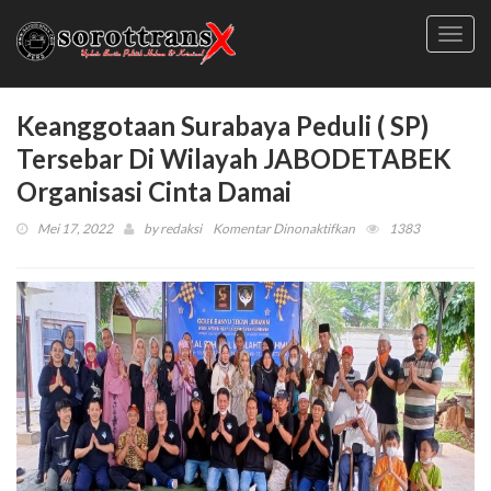
Toggl
navig
Keanggotaan Surabaya Peduli ( SP)
Tersebar Di Wilayah JABODETABEK
Organisasi Cinta Damai
pada
Mei 17, 2022
by
redaksi
Komentar Dinonaktifkan
1383
Keanggotaan
Surabaya
Peduli
(
SP)
Tersebar
Di
Wilayah
JABODETABEK
Organisasi
Cinta
Damai