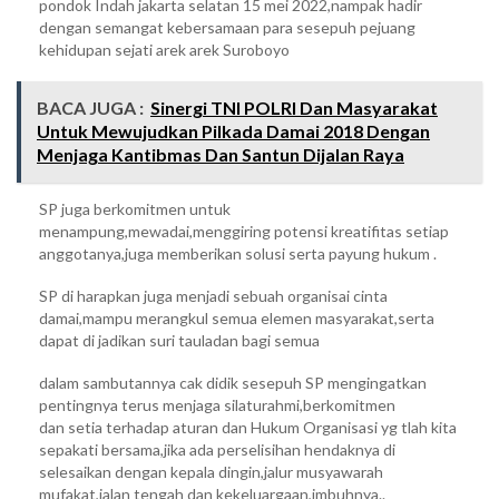
pondok Indah jakarta selatan 15 mei 2022,nampak hadir
dengan semangat kebersamaan para sesepuh pejuang
kehidupan sejati arek arek Suroboyo
BACA JUGA :
Sinergi TNI POLRI Dan Masyarakat
Untuk Mewujudkan Pilkada Damai 2018 Dengan
Menjaga Kantibmas Dan Santun Dijalan Raya
SP juga berkomitmen untuk
menampung,mewadai,menggiring potensi kreatifitas setiap
anggotanya,juga memberikan solusi serta payung hukum .
SP di harapkan juga menjadi sebuah organisai cinta
damai,mampu merangkul semua elemen masyarakat,serta
dapat di jadikan suri tauladan bagi semua
dalam sambutannya cak didik sesepuh SP mengingatkan
pentingnya terus menjaga silaturahmi,berkomitmen
dan setia terhadap aturan dan Hukum Organisasi yg tlah kita
sepakati bersama,jika ada perselisihan hendaknya di
selesaikan dengan kepala dingin,jalur musyawarah
mufakat,jalan tengah dan kekeluargaan,imbuhnya..