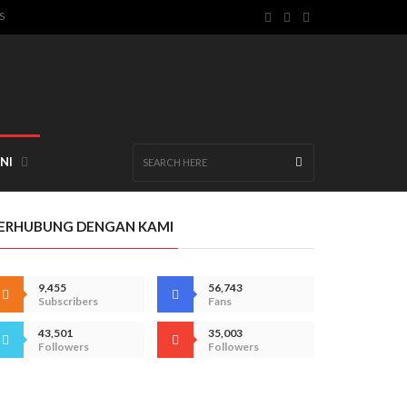
S
NI
ERHUBUNG DENGAN KAMI
9,455
56,743
Subscribers
Fans
43,501
35,003
Followers
Followers