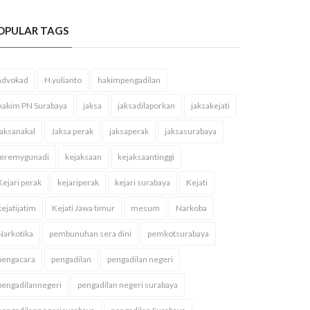
OPULAR TAGS
advokad
H.yulianto
hakimpengadilan
hakim PN Surabaya
jaksa
jaksadilaporkan
jaksakejati
jaksanakal
Jaksa perak
jaksaperak
jaksasurabaya
jeremygunadi
kejaksaan
kejaksaantinggi
Kejari perak
kejariperak
kejari surabaya
Kejati
kejatijatim
Kejati Jawa timur
mesum
Narkoba
Narkotika
pembunuhan sera dini
pemkotsurabaya
pengacara
pengadilan
pengadilan negeri
pengadilannegeri
pengadilan negeri surabaya