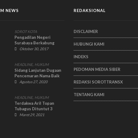
M NEWS
REDAKSIONAL
DISCLAIMER
SOROT KOTA
Pengadilan Negeri
Surabaya Berkabung
HUBUNGI KAMI
Salah Satu Hakimnya
Oktober 30, 2017
Meninggal Dunia
INDEKS
,
HEADLINE
HUKUM
PEDOMAN MEDIA SIBER
Sidang Lanjutan Dugaan
Pencemaran Nama Baik
Agenda Pemeriksaan
Agustus 27, 2020
REDAKSI SOROTTRANSX
Terdakwa Dokter
Sudjarno
TENTANG KAMI
,
HEADLINE
HUKUM
Terdakwa Aril Topan
Tubagus Dituntut 3
Tahun 6 Bulan Oleh JPU
Maret 29, 2021