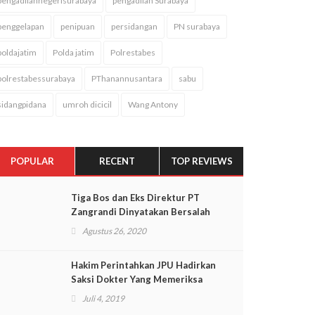
pengadilannegerisurabaya
pengadilan Surabaya
penggelapan
penipuan
persidangan
PN surabaya
poldajatim
Polda jatim
Polrestabes
polrestabessurabaya
PThanannusantara
sabu
sidangpidana
umroh dicicil
Wang Antony
POPULAR
RECENT
TOP REVIEWS
Tiga Bos dan Eks Direktur PT
Zangrandi Dinyatakan Bersalah
Oleh Hakim
Agustus 26, 2020
Hakim Perintahkan JPU Hadirkan
Saksi Dokter Yang Memeriksa
Korban
Juli 4, 2019