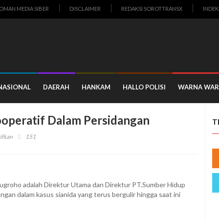
OMAN MEDIA SIBER
DISCLAIMER
REDAKSI SOROTTRANSX
INDEK
NASIONAL
DAERAH
HANKAM
HALLO POLISI
WARNA WAR
ooperatif Dalam Persidangan
T
pada
ifkan
151
Direktur
Dan
Dirut
PT.SHC
nugroho adalah Direktur Utama dan Direktur PT.Sumber Hidup
Kooperatif
gan dalam kasus sianida yang terus bergulir hingga saat ini
Dalam
Persidangan