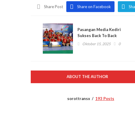
Share Post
Share on Facebook
Sha
Pasangan Media Kediri
Sukses Back To Back
Kejuaraan Bulu Tangkis
Oktober 15, 2025
0
Antar Media 2025
ABOUT THE AUTHOR
sorottransx
193 Posts