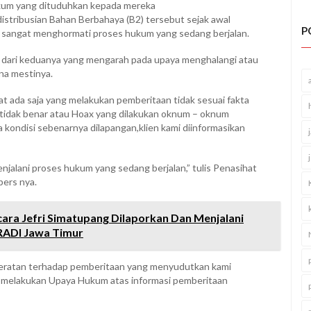
ukum yang dituduhkan kepada mereka
stribusian Bahan Berbahaya (B2) tersebut sejak awal
P
lu sangat menghormati proses hukum yang sedang berjalan.
an dari keduanya yang mengarah pada upaya menghalangi atau
na mestinya.
at ada saja yang melakukan pemberitaan tidak sesuai fakta
i tidak benar atau Hoax yang dilakukan oknum – oknum
a kondisi sebenarnya dilapangan,klien kami diinformasikan
menjalani proses hukum yang sedang berjalan,” tulis Penasihat
ers nya.
cara Jefri Simatupang Dilaporkan Dan Menjalani
RADI Jawa Timur
eratan terhadap pemberitaan yang menyudutkan kami
n melakukan Upaya Hukum atas informasi pemberitaan