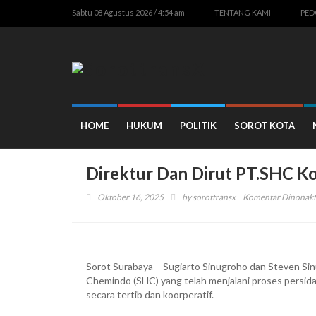
Sabtu 08 Agustus 2026 / 4:54 am
TENTANG KAMI
PED
HOME
HUKUM
POLITIK
SOROT KOTA
Direktur Dan Dirut PT.SHC K
Oktober 16, 2025
by
sorottransx
Komentar Dinonakt
Sorot Surabaya – Sugiarto Sinugroho dan Steven Si
Chemindo (SHC) yang telah menjalani proses persidan
secara tertib dan koorperatif.