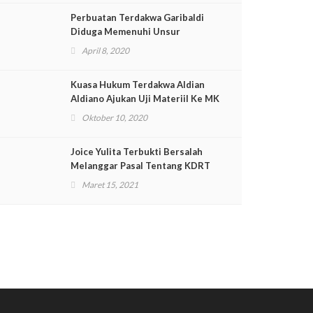
Perbuatan Terdakwa Garibaldi
Diduga Memenuhi Unsur
Penipuan Dengan Adanya Bukti
April 8, 2020
Transferan
Kuasa Hukum Terdakwa Aldian
Aldiano Ajukan Uji Materiil Ke MK
Terkait 27 Tanaman Batang Ganja
Oktober 10, 2020
Joice Yulita Terbukti Bersalah
Melanggar Pasal Tentang KDRT
Minta Dibebaskan
Maret 15, 2021