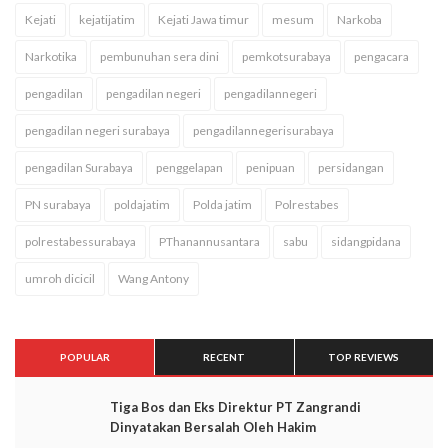
Kejati
kejatijatim
Kejati Jawa timur
mesum
Narkoba
Narkotika
pembunuhan sera dini
pemkotsurabaya
pengacara
pengadilan
pengadilan negeri
pengadilannegeri
pengadilan negeri surabaya
pengadilannegerisurabaya
pengadilan Surabaya
penggelapan
penipuan
persidangan
PN surabaya
poldajatim
Polda jatim
Polrestabes
polrestabessurabaya
PThanannusantara
sabu
sidangpidana
umroh dicicil
Wang Antony
POPULAR
RECENT
TOP REVIEWS
Tiga Bos dan Eks Direktur PT Zangrandi
Dinyatakan Bersalah Oleh Hakim