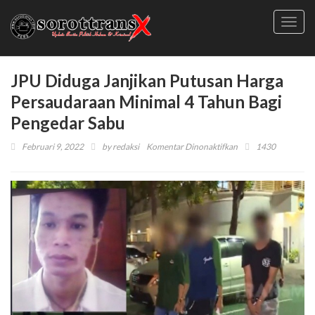
Toggl
navig
JPU Diduga Janjikan Putusan Harga
Persaudaraan Minimal 4 Tahun Bagi
Pengedar Sabu
pada
Februari 9, 2022
by
redaksi
Komentar Dinonaktifkan
1430
JPU
Diduga
Janjikan
Putusan
Harga
Persaudaraan
Minimal
4
Tahun
Bagi
Pengedar
Sabu