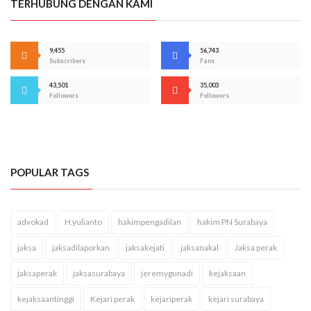
TERHUBUNG DENGAN KAMI
9,455
56,743
Subscribers
Fans
43,501
35,003
Followers
Followers
POPULAR TAGS
advokad
H.yulianto
hakimpengadilan
hakim PN Surabaya
jaksa
jaksadilaporkan
jaksakejati
jaksanakal
Jaksa perak
jaksaperak
jaksasurabaya
jeremygunadi
kejaksaan
kejaksaantinggi
Kejari perak
kejariperak
kejari surabaya