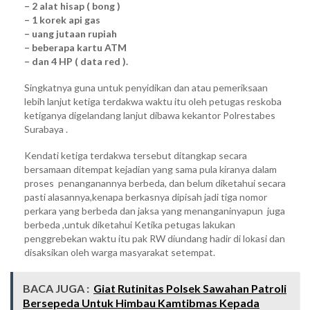
– 2 alat hisap ( bong )
– 1 korek api gas
– uang jutaan rupiah
– beberapa kartu ATM
– dan 4 HP ( data red ).
Singkatnya guna untuk penyidikan dan atau pemeriksaan
lebih lanjut ketiga terdakwa waktu itu oleh petugas reskoba
ketiganya digelandang lanjut dibawa kekantor Polrestabes
Surabaya .
Kendati ketiga terdakwa tersebut ditangkap secara
bersamaan ditempat kejadian yang sama pula kiranya dalam
proses penanganannya berbeda, dan belum diketahui secara
pasti alasannya,kenapa berkasnya dipisah jadi tiga nomor
perkara yang berbeda dan jaksa yang menanganinyapun juga
berbeda ,untuk diketahui Ketika petugas lakukan
penggrebekan waktu itu pak RW diundang hadir di lokasi dan
disaksikan oleh warga masyarakat setempat.
BACA JUGA :
Giat Rutinitas Polsek Sawahan Patroli
Bersepeda Untuk Himbau Kamtibmas Kepada