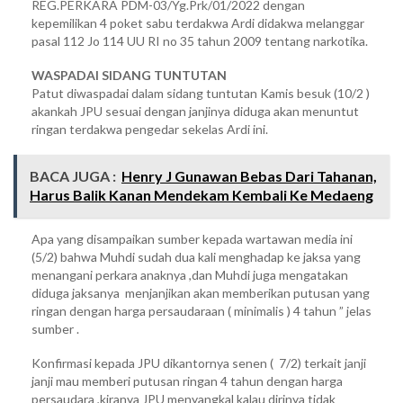
REG.PERKARA PDM-03/Yg.Prk/01/2022 dengan
kepemilikan 4 poket sabu terdakwa Ardi didakwa melanggar
pasal 112 Jo 114 UU RI no 35 tahun 2009 tentang narkotika.
WASPADAI SIDANG TUNTUTAN
Patut diwaspadai dalam sidang tuntutan Kamis besuk (10/2 )
akankah JPU sesuai dengan janjinya diduga akan menuntut
ringan terdakwa pengedar sekelas Ardi ini.
BACA JUGA :
Henry J Gunawan Bebas Dari Tahanan,
Harus Balik Kanan Mendekam Kembali Ke Medaeng
Apa yang disampaikan sumber kepada wartawan media ini
(5/2) bahwa Muhdi sudah dua kali menghadap ke jaksa yang
menangani perkara anaknya ,dan Muhdi juga mengatakan
diduga jaksanya menjanjikan akan memberikan putusan yang
ringan dengan harga persaudaraan ( minimalis ) 4 tahun ” jelas
sumber .
Konfirmasi kepada JPU dikantornya senen ( 7/2) terkait janji
janji mau memberi putusan ringan 4 tahun dengan harga
persaudara ,kiranya JPU menyangkal kalau dirinya tidak