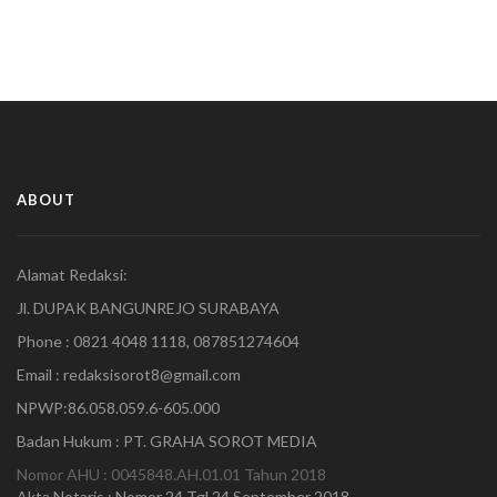
ABOUT
Alamat Redaksi:
Jl. DUPAK BANGUNREJO SURABAYA
Phone : 0821 4048 1118, 087851274604
Email : redaksisorot8@gmail.com
NPWP:86.058.059.6-605.000
Badan Hukum : PT. GRAHA SOROT MEDIA
Nomor AHU : 0045848.AH.01.01 Tahun 2018
Akta Notaris : Nomor 24 Tgl 24 September 2018