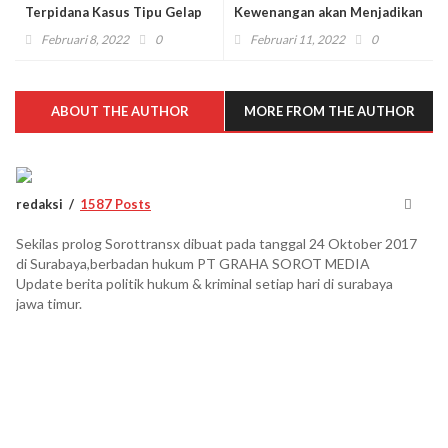
Terpidana Kasus Tipu Gelap
Kewenangan akan Menjadikan
Jual Beli Kayu
Divisi Propam Disegani,
Februari 8, 2022
0
Februari 11, 2022
0
Dihormati, dan
Diperhitungkan
ABOUT THE AUTHOR
MORE FROM THE AUTHOR
redaksi
1587 Posts
Sekilas prolog Sorottransx dibuat pada tanggal 24 Oktober 2017
di Surabaya,berbadan hukum PT GRAHA SOROT MEDIA
Update berita politik hukum & kriminal setiap hari di surabaya
jawa timur.