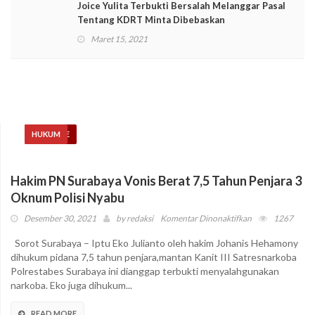
Joice Yulita Terbukti Bersalah Melanggar Pasal
Tentang KDRT Minta Dibebaskan
Maret 15, 2021
HEADLINE
HUKUM
Hakim PN Surabaya Vonis Berat 7,5 Tahun Penjara 3
Oknum Polisi Nyabu
pada
Desember 30, 2021
by
redaksi
Komentar Dinonaktifkan
1267
Hakim
Sorot Surabaya – Iptu Eko Julianto oleh hakim Johanis Hehamony
PN
dihukum pidana 7,5 tahun penjara,mantan Kanit III Satresnarkoba
Surabaya
Polrestabes Surabaya ini dianggap terbukti menyalahgunakan
Vonis
narkoba. Eko juga dihukum...
Berat
7,5
READ MORE