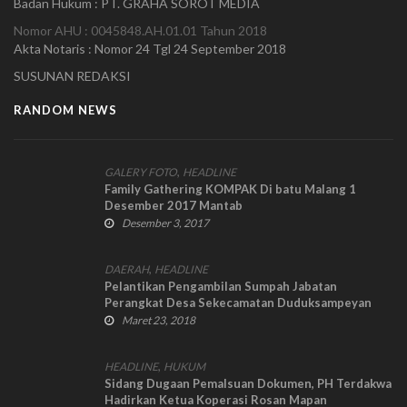
Badan Hukum : PT. GRAHA SOROT MEDIA
Nomor AHU : 0045848.AH.01.01 Tahun 2018
Akta Notaris : Nomor 24 Tgl 24 September 2018
SUSUNAN REDAKSI
RANDOM NEWS
,
GALERY FOTO
HEADLINE
Family Gathering KOMPAK Di batu Malang 1
Desember 2017 Mantab
Desember 3, 2017
,
DAERAH
HEADLINE
Pelantikan Pengambilan Sumpah Jabatan
Perangkat Desa Sekecamatan Duduksampeyan
Gresik.
Maret 23, 2018
,
HEADLINE
HUKUM
Sidang Dugaan Pemalsuan Dokumen, PH Terdakwa
Hadirkan Ketua Koperasi Rosan Mapan