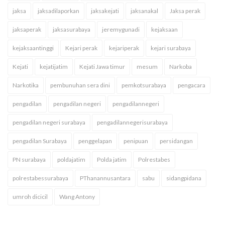
jaksa
jaksadilaporkan
jaksakejati
jaksanakal
Jaksa perak
jaksaperak
jaksasurabaya
jeremygunadi
kejaksaan
kejaksaantinggi
Kejari perak
kejariperak
kejari surabaya
Kejati
kejatijatim
Kejati Jawa timur
mesum
Narkoba
Narkotika
pembunuhan sera dini
pemkotsurabaya
pengacara
pengadilan
pengadilan negeri
pengadilannegeri
pengadilan negeri surabaya
pengadilannegerisurabaya
pengadilan Surabaya
penggelapan
penipuan
persidangan
PN surabaya
poldajatim
Polda jatim
Polrestabes
polrestabessurabaya
PThanannusantara
sabu
sidangpidana
umroh dicicil
Wang Antony