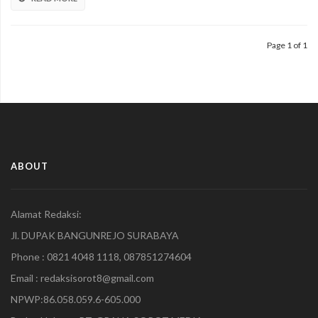
Tahun
Penjara
3
Oknum
Page 1 of 1
Polisi
Nyabu
ABOUT
Alamat Redaksi:
Jl. DUPAK BANGUNREJO SURABAYA
Phone : 0821 4048 1118, 087851274604
Email : redaksisorot8@gmail.com
NPWP:86.058.059.6-605.000