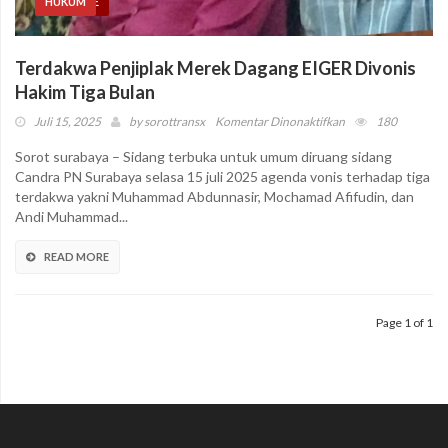
HEADLINE
HUKUM
Terdakwa Penjiplak Merek Dagang EIGER Divonis
Hakim Tiga Bulan
pada
Juli 15, 2025
by
sorottransx
Komentar Dinonaktifkan
180
Terdakwa
Sorot surabaya – Sidang terbuka untuk umum diruang sidang
Penjiplak
Candra PN Surabaya selasa 15 juli 2025 agenda vonis terhadap tiga
Merek
terdakwa yakni Muhammad Abdunnasir, Mochamad Afifudin, dan
Dagang
Andi Muhammad...
EIGER
Divonis
READ MORE
Hakim
Tiga
Bulan
Page 1 of 1