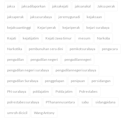
jaksa
jaksadilaporkan
jaksakejati
jaksanakal
Jaksa perak
jaksaperak
jaksasurabaya
jeremygunadi
kejaksaan
kejaksaantinggi
Kejari perak
kejariperak
kejari surabaya
Kejati
kejatijatim
Kejati Jawa timur
mesum
Narkoba
Narkotika
pembunuhan sera dini
pemkotsurabaya
pengacara
pengadilan
pengadilan negeri
pengadilannegeri
pengadilan negeri surabaya
pengadilannegerisurabaya
pengadilan Surabaya
penggelapan
penipuan
persidangan
PN surabaya
poldajatim
Polda jatim
Polrestabes
polrestabessurabaya
PThanannusantara
sabu
sidangpidana
umroh dicicil
Wang Antony