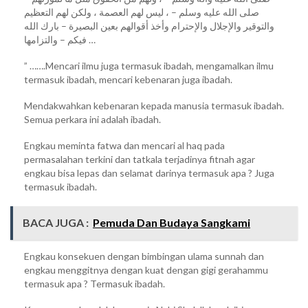
صلى الله عليه وسلم – ، ليس لهم العصمة ، ولكن لهم التعظيم
والتوقير والإجلال والإحترام وأخذ أقوالهم بعين البصيرة – بارك الله
فيكم – والتزامها …
” …….Mencari ilmu juga termasuk ibadah, mengamalkan ilmu
termasuk ibadah, mencari kebenaran juga ibadah.
Mendakwahkan kebenaran kepada manusia termasuk ibadah.
Semua perkara ini adalah ibadah.
Engkau meminta fatwa dan mencari al haq pada
permasalahan terkini dan tatkala terjadinya fitnah agar
engkau bisa lepas dan selamat darinya termasuk apa ? Juga
termasuk ibadah.
BACA JUGA :
Pemuda Dan Budaya Sangkami
Engkau konsekuen dengan bimbingan ulama sunnah dan
engkau menggitnya dengan kuat dengan gigi gerahammu
termasuk apa ? Termasuk ibadah.