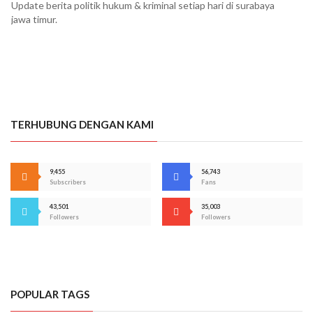
Update berita politik hukum & kriminal setiap hari di surabaya
jawa timur.
TERHUBUNG DENGAN KAMI
9,455
56,743
Subscribers
Fans
43,501
35,003
Followers
Followers
POPULAR TAGS