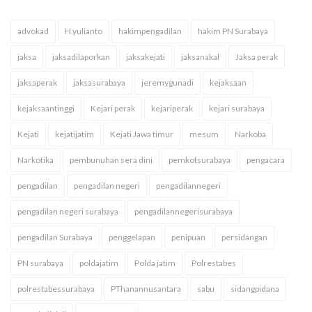
advokad
H.yulianto
hakimpengadilan
hakim PN Surabaya
jaksa
jaksadilaporkan
jaksakejati
jaksanakal
Jaksa perak
jaksaperak
jaksasurabaya
jeremygunadi
kejaksaan
kejaksaantinggi
Kejari perak
kejariperak
kejari surabaya
Kejati
kejatijatim
Kejati Jawa timur
mesum
Narkoba
Narkotika
pembunuhan sera dini
pemkotsurabaya
pengacara
pengadilan
pengadilan negeri
pengadilannegeri
pengadilan negeri surabaya
pengadilannegerisurabaya
pengadilan Surabaya
penggelapan
penipuan
persidangan
PN surabaya
poldajatim
Polda jatim
Polrestabes
polrestabessurabaya
PThanannusantara
sabu
sidangpidana