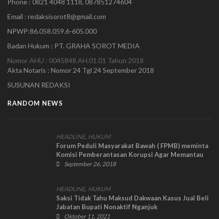
Phone : 0821 4048 1118, 087851274604
Email : redaksisorot8@gmail.com
NPWP:86.058.059.6-605.000
Badan Hukum : PT. GRAHA SOROT MEDIA
Nomor AHU : 0045848.AH.01.01 Tahun 2018
Akta Notaris : Nomor 24 Tgl 24 September 2018
SUSUNAN REDAKSI
RANDOM NEWS
,
HEADLINE
HUKUM
Forum Peduli Masyarakat Bawah ( FPMB) meminta
Komisi Pemberantasan Korupsi Agar Memantau
Kasus SIPOA
September 26, 2018
,
HEADLINE
HUKUM
Saksi Tidak Tahu Maksud Dakwaan Kasus Jual Beli
Jabatan Bupati Nonaktif Nganjuk
Oktober 11, 2021