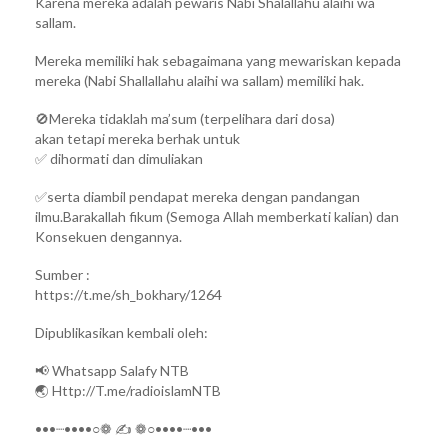
Karena mereka adalah pewaris Nabi Shalallahu alaihi wa
sallam.
Mereka memiliki hak sebagaimana yang mewariskan kepada
mereka (Nabi Shallallahu alaihi wa sallam) memiliki hak.
🚫Mereka tidaklah ma’sum (terpelihara dari dosa)
akan tetapi mereka berhak untuk
✅ dihormati dan dimuliakan
✅serta diambil pendapat mereka dengan pandangan
ilmu.Barakallah fikum (Semoga Allah memberkati kalian) dan
Konsekuen dengannya.
Sumber :
https://t.me/sh_bokhary/1264
Dipublikasikan kembali oleh:
📢 Whatsapp Salafy NTB
🌏 Http://T.me/radioislamNTB
•••┈••••○❁ ✍ ❁○••••┈•••